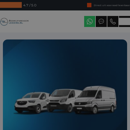
4.7 / 5.0
Direct uit voorraad leverbaar
Levering in heel Nederland
Bedrijfswagenleasing