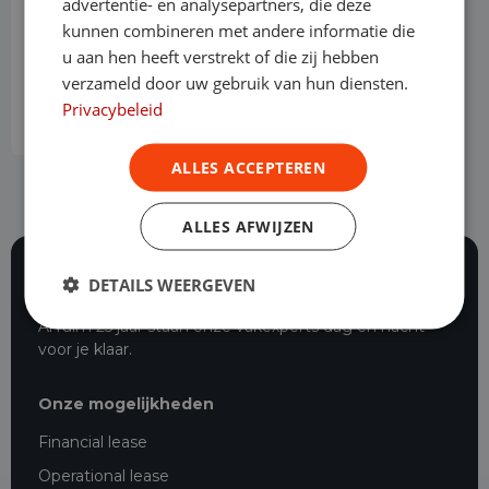
advertentie- en analysepartners, die deze
xDrive40i High Executive
kunnen combineren met andere informatie die
Benzine
Automaat
63.780 km
2020
u aan hen heeft verstrekt of die zij hebben
Oss
verzameld door uw gebruik van hun diensten.
Privacybeleid
Operational lease
-
ALLES ACCEPTEREN
ALLES AFWIJZEN
DETAILS WEERGEVEN
116 beoordelingen
Al ruim 25 jaar staan onze vakexperts dag en nacht
voor je klaar.
Onze mogelijkheden
Financial lease
Operational lease