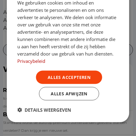
We gebruiken cookies om inhoud en
advertenties te personaliseren en om ons
Airbag bestuurder
Alarmsysteem
verkeer te analyseren. We delen ook informatie
Alarmsysteem klasse I
Anti-slipregeling
over uw gebruik van onze site met onze
Antiblokkeersysteem
Automatische dimlichten
advertentie- en analysepartners, die deze
kunnen combineren met andere informatie die
u aan hen heeft verstrekt of die zij hebben
Alles bekijken
verzameld door uw gebruik van hun diensten.
Privacybeleid
Wat is er inbegrepen?
ALLES ACCEPTEREN
Reparatie & onderhoud
ALLES AFWIJZEN
Is de auto toe aan onderhoud? Dan kun je een afspraak inplannen bij de
dichtstbijzijnde aangesloten garage via de website.
DETAILS WEERGEVEN
Banden
Standaard wordt de auto op premium zomerbanden geleverd. Banden
versleten? Dan krijg je een nieuwe set.