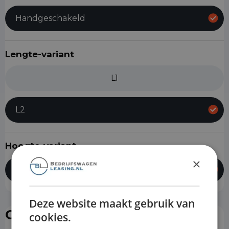
Handgeschakeld
Lengte-variant
L1
L2
Hoogte-variant
×
H1
Deze website maakt gebruik van
Opties & toebehoren
(26)
cookies.