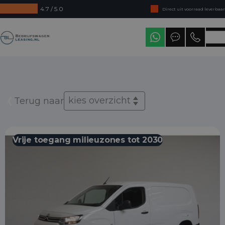
4.7 / 5.0
Direct uit voorraad leverbaar
Levering in heel Nederland
Bedrijfswagenleasing
kies overzicht
Terug naar
Vrije toegang milieuzones tot 2030