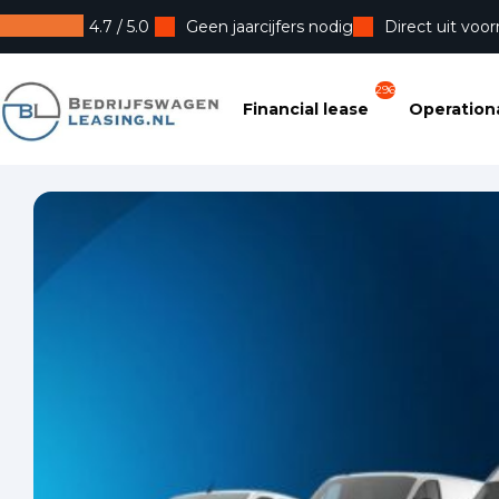
4.7 / 5.0
Geen jaarcijfers nodig
Direct uit voor
Bedrijfswagenleasing
296
Financial lease
Operationa