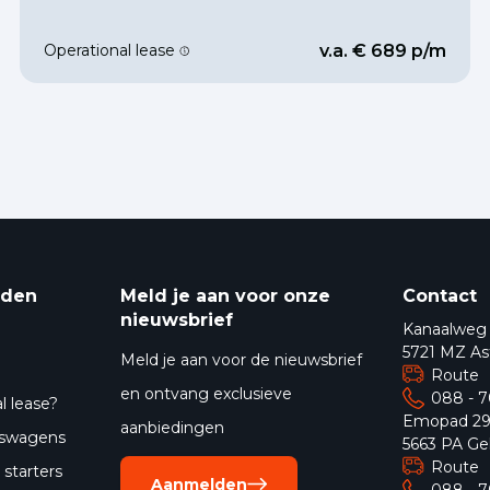
Operational lease
v.a. € 689 p/m
eden
Meld je aan voor onze
Contact
nieuwsbrief
Kanaalweg
5721 MZ As
Meld je aan voor de nieuwsbrief
Route
en ontvang exclusieve
088 - 
l lease?
Emopad 2
aanbiedingen
jfswagens
5663 PA Ge
Route
starters
Aanmelden
088 - 