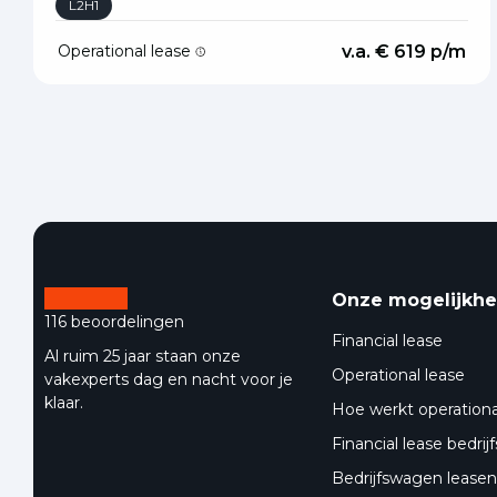
L2H1
Operational lease
v.a. € 619 p/m
Onze mogelijkh
116 beoordelingen
Financial lease
Al ruim 25 jaar staan onze
Operational lease
vakexperts dag en nacht voor je
klaar.
Hoe werkt operationa
Financial lease bedri
Bedrijfswagen leasen 