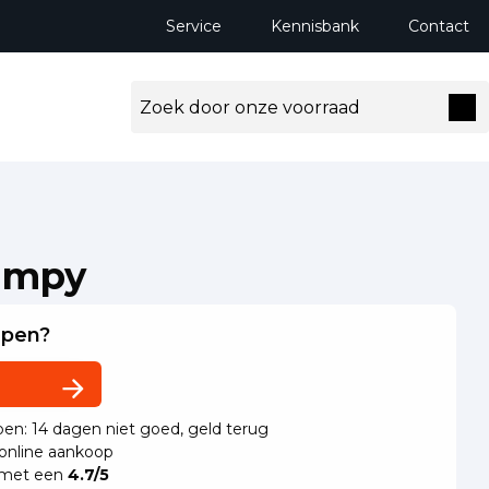
Service
Kennisbank
Contact
Jumpy
lpen?
en: 14 dagen niet goed, geld terug
 online aankoop
 met een
4.7/5