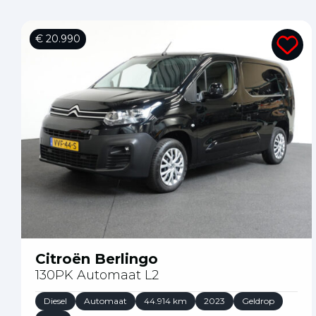
€ 20.990
Citroën Berlingo
130PK Automaat L2
Diesel
Automaat
44.914 km
2023
Geldrop