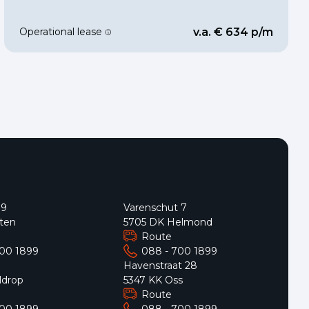
Operational lease
v.a. € 634 p/m
 9
Varenschut 7
ten
5705 DK Helmond
Route
700 1899
088 - 700 1899
9
Havenstraat 28
ldrop
5347 KK Oss
Route
700 1899
088 - 700 1899