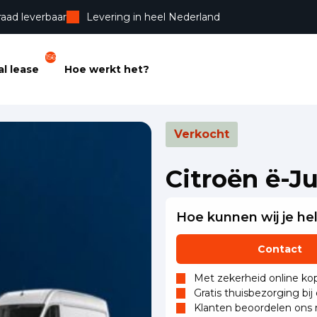
raad leverbaar
Levering in heel Nederland
156
l lease
Hoe werkt het?
Verkocht
Citroën ë-
Hoe kunnen wij je he
Contact
Met zekerheid online kop
Gratis thuisbezorging bij
Klanten beoordelen ons