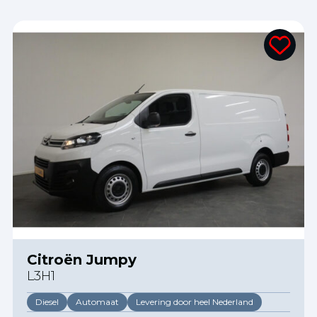
Citroën Jumpy
L3H1
Diesel
Automaat
Levering door heel Nederland