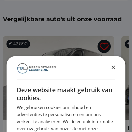
Vergelijkbare auto's uit onze voorraad
€ 42.890
€ 
×
Deze website maakt gebruik van
cookies.
We gebruiken cookies om inhoud en
advertenties te personaliseren en om ons
verkeer te analyseren. We delen ook informatie
Ford Transit Custom
F
over uw gebruik van onze site met onze