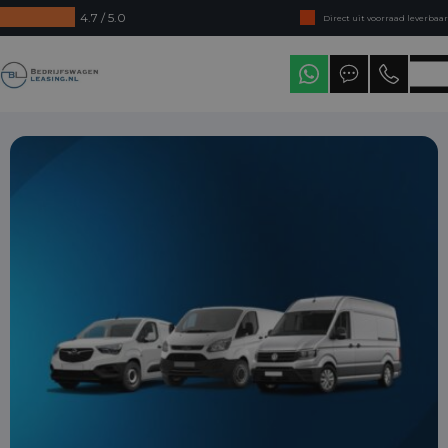
4.7 / 5.0
Direct uit voorraad leverbaar
Levering in heel Nederland
Bedrijfswagenleasing