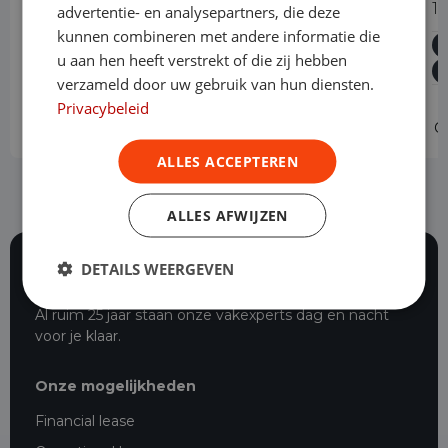
320 2.0 TDCI L2H1 Limited Automaat
1
advertentie- en analysepartners, die deze
Nieuw Model
kunnen combineren met andere informatie die
u aan hen heeft verstrekt of die zij hebben
Diesel
Automaat
200 km
2024
Asten
verzameld door uw gebruik van hun diensten.
L2H1
Privacybeleid
Operational lease
v.a. € 709 p/m
O
ALLES ACCEPTEREN
ALLES AFWIJZEN
DETAILS WEERGEVEN
116 beoordelingen
Al ruim 25 jaar staan onze vakexperts dag en nacht
voor je klaar.
Onze mogelijkheden
Financial lease