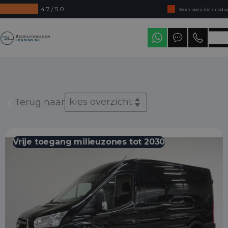
4.7 / 5.0
Geen jaarcijfers nodig
Direct uit voorraad leverbaar
Bedrijfswagenleasing
Levering in heel Nederland
kies overzicht
Terug naar
Vrije toegang milieuzones tot 2030