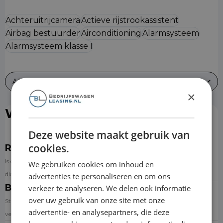
Achteruitrijcamera
Actieve rijstrookassistent
Airbag bestuurder
Airconditioning
Alarmsysteem
Alarmsysteem klasse I
Alles bekijken
×
Wat is er inbegrepen?
Deze website maakt gebruik van
cookies.
Reparatie & onderhoud
Is de auto toe aan onderhoud? Dan kun je een afspraak inplannen bij de
We gebruiken cookies om inhoud en
dichtstbijzijnde aangesloten garage via de website.
advertenties te personaliseren en om ons
Banden
verkeer te analyseren. We delen ook informatie
over uw gebruik van onze site met onze
Standaard wordt de auto op premium zomerbanden geleverd. Banden
advertentie- en analysepartners, die deze
versleten? Dan krijg je een nieuwe set.