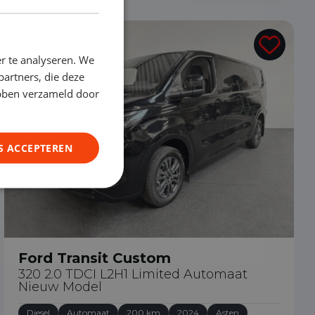
€ 42.890
r te analyseren. We
partners, die deze
ebben verzameld door
S ACCEPTEREN
Ford Transit Custom
320 2.0 TDCI L2H1 Limited Automaat
Nieuw Model
Diesel
Automaat
200 km
2024
Asten