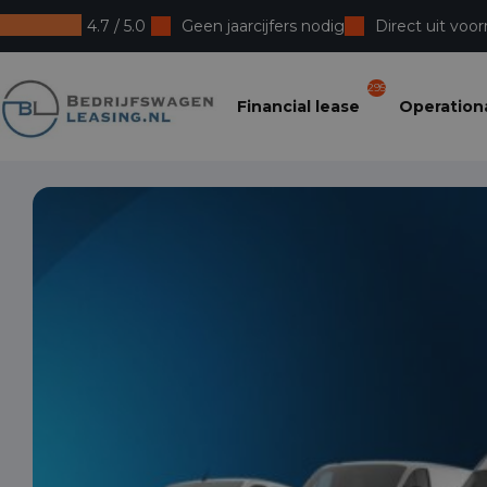
4.7 / 5.0
Geen jaarcijfers nodig
Direct uit voor
Bedrijfswagenleasing
295
Financial lease
Operationa