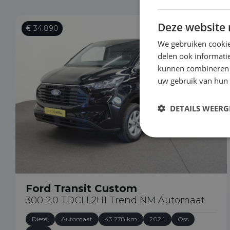
Deze website 
€ 34.890
We gebruiken cookie
delen ook informatie
kunnen combineren m
uw gebruik van hun
DETAILS WEERG
Ford Transit Custom
300 2.0 TDCI L2H1 Trend NM Automaat
Diesel
Automaat
43.278 km
2024
Oss