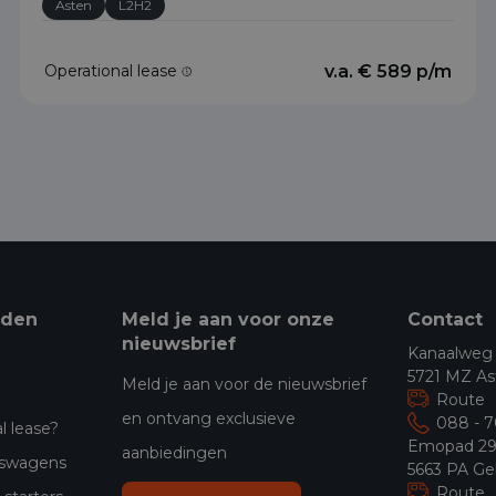
Asten
L2H2
Operational lease
v.a. € 589 p/m
eden
Meld je aan voor onze
Contact
nieuwsbrief
Kanaalweg
5721 MZ As
Meld je aan voor de nieuwsbrief
Route
en ontvang exclusieve
088 - 
l lease?
Emopad 2
aanbiedingen
jfswagens
5663 PA Ge
Route