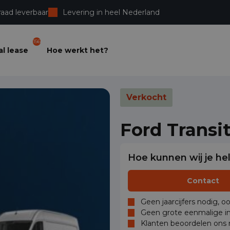
raad leverbaar
Levering in heel Nederland
156
l lease
Hoe werkt het?
Verkocht
Ford Transi
Hoe kunnen wij je he
Contact
Geen jaarcijfers nodig, o
Geen grote eenmalige in
Klanten beoordelen ons