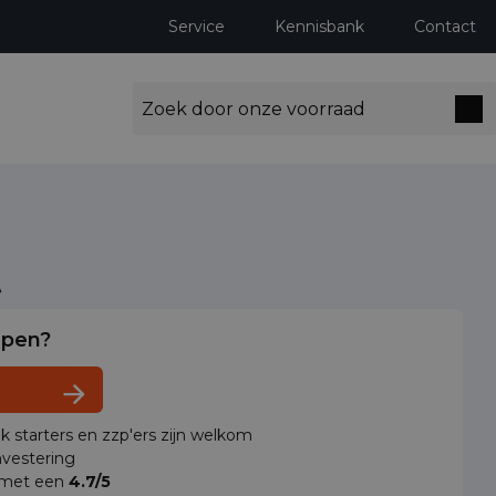
Service
Kennisbank
Contact
t
lpen?
ok starters en zzp'ers zijn welkom
vestering
 met een
4.7/5