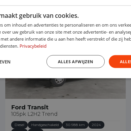
maakt gebruik van cookies.
€ 28.690
s om inhoud en advertenties te personaliseren en om ons verkee
 over uw gebruik van onze site met onze advertentie- en analyse
et andere informatie die u aan hen heeft verstrekt of die zij h
 diensten.
Privacybeleid
EVEN
ALLES AFWIJZEN
ALLE
Ford Transit
105pk L2H2 Trend
Diesel
Handgeschakeld
30.988 km
2024