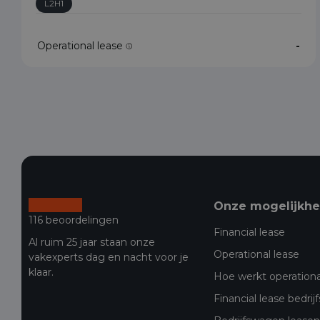
L2H1
Operational lease
-
Onze mogelijkh
116 beoordelingen
Financial lease
Al ruim 25 jaar staan onze
Operational lease
vakexperts dag en nacht voor je
klaar.
Hoe werkt operationa
Financial lease bedri