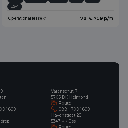
L2H1
Operational lease
v.a. € 709 p/m
 9
Varenschut 7
ten
5705 DK Helmond
Route
700 1899
088 - 700 1899
9
Havenstraat 28
ldrop
5347 KK Oss
Route