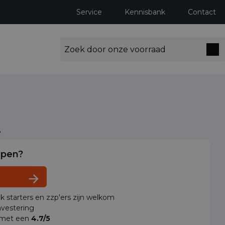
Service
Kennisbank
Contact
t
lpen?
ok starters en zzp'ers zijn welkom
vestering
 met een
4.7/5