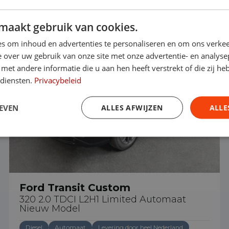
maakt gebruik van cookies.
Vrije toegang milieuzones tot 2030
s om inhoud en advertenties te personaliseren en om ons verkee
 over uw gebruik van onze site met onze advertentie- en analyse
et andere informatie die u aan hen heeft verstrekt of die zij h
 diensten.
Privacybeleid
EVEN
ALLES AFWIJZEN
ALLE
Ford Transit Custom
320 2.0 TDCI L2H1 Limited Automaat
Nieuw Model
Diesel
Automaat
Levering door heel Nederland