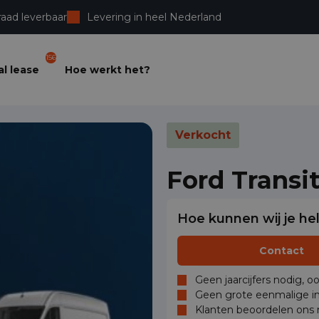
raad leverbaar
Levering in heel Nederland
156
l lease
Hoe werkt het?
Verkocht
Ford Transi
Hoe kunnen wij je he
Contact
Geen jaarcijfers nodig, o
Geen grote eenmalige in
Klanten beoordelen ons