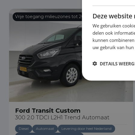
Deze website 
Vrije toegang milieuzones tot 2030
We gebruiken cookie
delen ook informatie
kunnen combineren m
uw gebruik van hun
DETAILS WEERG
Ford Transit Custom
300 2.0 TDCI L2H1 Trend Automaat
Diesel
Automaat
Levering door heel Nederland