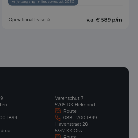
Vrije toegang milieuzones tot 2030
Operational lease
v.a. € 589 p/m
 9
Varenschut 7
ten
5705 DK Helmond
Route
700 1899
088 - 700 1899
9
Havenstraat 28
ldrop
5347 KK Oss
Route