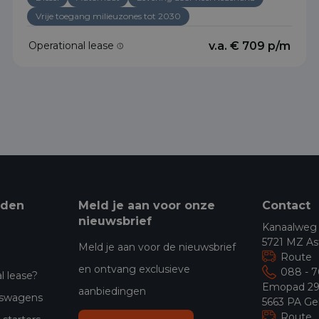
Vrije toegang milieuzones tot 2030
Operational lease
v.a. € 709 p/m
eden
Meld je aan voor onze
Contact
nieuwsbrief
Kanaalweg
5721 MZ As
Meld je aan voor de nieuwsbrief
Route
en ontvang exclusieve
088 - 
l lease?
Emopad 2
aanbiedingen
jfswagens
5663 PA Ge
Route