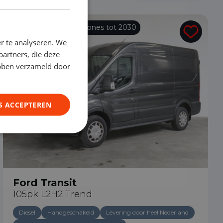
Vrije toegang milieuzones tot 2030
r te analyseren. We
partners, die deze
ebben verzameld door
S ACCEPTEREN
Ford Transit
105pk L2H2 Trend
Diesel
Handgeschakeld
Levering door heel Nederland