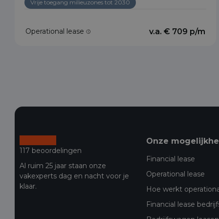
Vrije toegang milieuzones tot 2030
Operational lease
v.a. € 709 p/m
Onze mogelijkh
117 beoordelingen
Financial lease
Al ruim 25 jaar staan onze
Operational lease
vakexperts dag en nacht voor je
klaar.
Hoe werkt operationa
Financial lease bedri