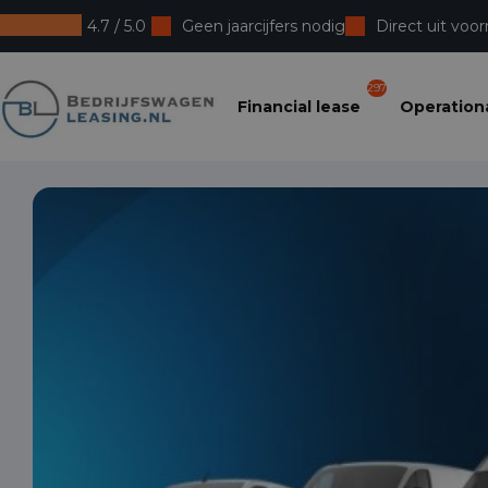
4.7 / 5.0
Geen jaarcijfers nodig
Direct uit voor
Bedrijfswagenleasing
297
Financial lease
Operationa