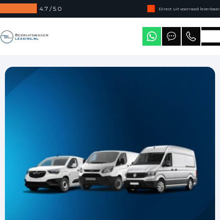
4.7 / 5.0
Direct uit voorraad leverbaar
Levering in heel Nederland
Bedrijfswagenleasing