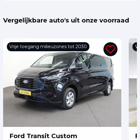
Vergelijkbare auto's uit onze voorraad
Vrije toegang milieuzones tot 2030
Vr
Ford Transit Custom
F