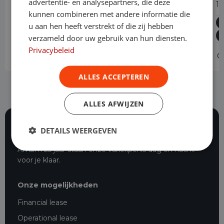
advertentie- en analysepartners, die deze
1.5 EcoBlue Automaat L2 Trend
1
kunnen combineren met andere informatie die
Diesel
Automaat
24.987 km
2024
u aan hen heeft verstrekt of die zij hebben
Geldrop
L2H1
verzameld door uw gebruik van hun diensten.
Privacybeleid
Operational lease
-
O
ALLES ACCEPTEREN
ALLES AFWIJZEN
DETAILS WEERGEVEN
116 beoordelingen
Al ruim 25 jaar staan onze vakexperts dag en nacht
voor je klaar.
Onze mogelijkheden
Financial lease
Operational lease