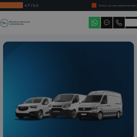
4.7 / 5.0
Direct uit voorraad leverbaar
Levering in heel Nederland
Bedrijfswagenleasing