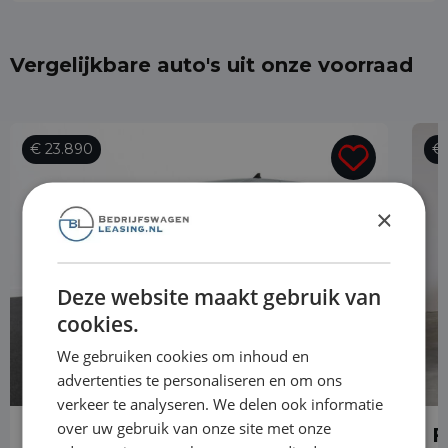
Vergelijkbare auto's uit onze voorraad
€ 23.890
€ 
×
Deze website maakt gebruik van
cookies.
We gebruiken cookies om inhoud en
advertenties te personaliseren en om ons
verkeer te analyseren. We delen ook informatie
over uw gebruik van onze site met onze
Ford Transit Connect
F