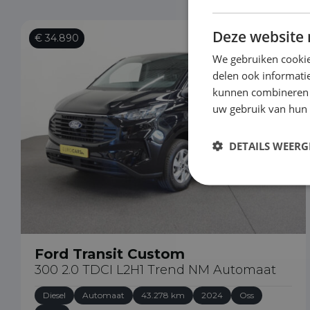
Deze website 
€ 34.890
We gebruiken cookie
delen ook informatie
kunnen combineren m
uw gebruik van hun
DETAILS WEERG
Ford Transit Custom
300 2.0 TDCI L2H1 Trend NM Automaat
Diesel
Automaat
43.278 km
2024
Oss