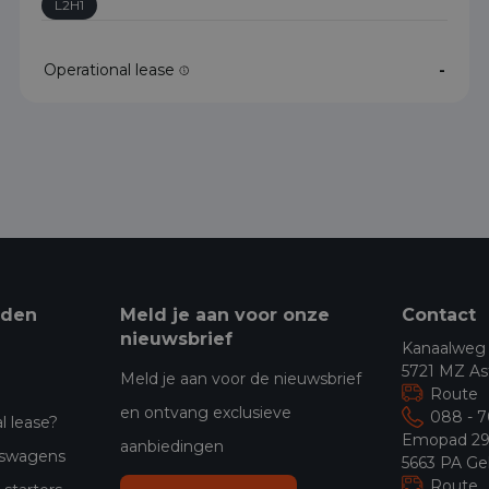
L2H1
Operational lease
-
eden
Meld je aan voor onze
Contact
nieuwsbrief
Kanaalweg
5721 MZ As
Meld je aan voor de nieuwsbrief
Route
en ontvang exclusieve
088 - 
l lease?
Emopad 2
aanbiedingen
jfswagens
5663 PA Ge
Route