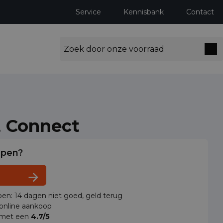
Service
Kennisbank
Contact
t Connect
lpen?
en: 14 dagen niet goed, geld terug
 online aankoop
 met een
4.7/5