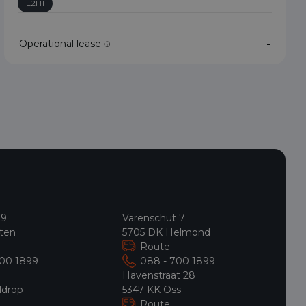
L2H1
Operational lease
-
 9
Varenschut 7
ten
5705 DK Helmond
Route
700 1899
088 - 700 1899
9
Havenstraat 28
ldrop
5347 KK Oss
Route