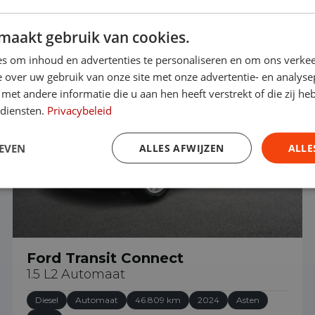
maakt gebruik van cookies.
€ 23.490
s om inhoud en advertenties te personaliseren en om ons verkee
 over uw gebruik van onze site met onze advertentie- en analyse
et andere informatie die u aan hen heeft verstrekt of die zij h
 diensten.
Privacybeleid
EVEN
ALLES AFWIJZEN
ALLE
Ford Transit Connect
1.5 L2 Automaat
Diesel
Automaat
46.809 km
2024
Asten