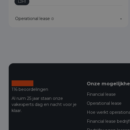
L2H1
Operational lease
-
Onze mogelijkh
116 beoordelingen
Financial lease
Al ruim 25 jaar staan onze
Operational lease
vakexperts dag en nacht voor je
klaar.
Hoe werkt operationa
Financial lease bedri