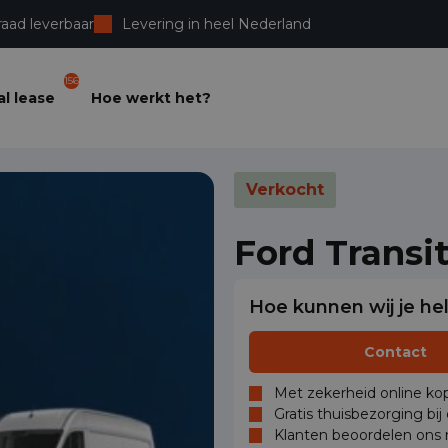
raad leverbaar
Levering in heel Nederland
156
l lease
Hoe werkt het?
Verkocht
Ford Transi
Hoe kunnen wij je he
Contact
Met zekerheid online kop
Gratis thuisbezorging bij
Klanten beoordelen ons