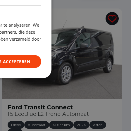
€ 23.890
r te analyseren. We
partners, die deze
ebben verzameld door
S ACCEPTEREN
Ford Transit Connect
1.5 EcoBlue L2 Trend Automaat
Diesel
Automaat
41.677 km
2024
Asten