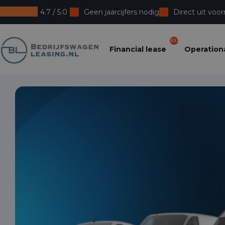
4.7 / 5.0
Geen jaarcijfers nodig
Direct uit voor
Bedrijfswagenleasing
300
Financial lease
Operationa