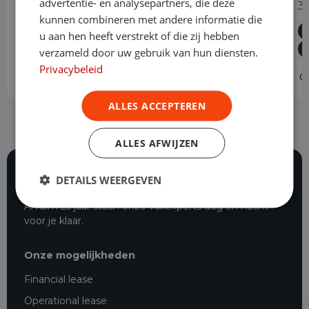
advertentie- en analysepartners, die deze
1.5 EcoBlue Automaat L2 Trend
3
kunnen combineren met andere informatie die
Diesel
Automaat
24.987 km
2024
u aan hen heeft verstrekt of die zij hebben
Geldrop
L2H1
verzameld door uw gebruik van hun diensten.
Privacybeleid
Operational lease
-
O
ALLES ACCEPTEREN
ALLES AFWIJZEN
DETAILS WEERGEVEN
116 beoordelingen
Al ruim 25 jaar staan onze vakexperts dag en nacht
voor je klaar.
Onze mogelijkheden
Financial lease
Operational lease