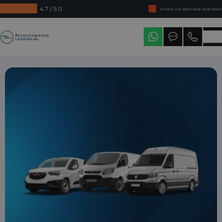
4.7 / 5.0
Direct uit voorraad leverbaar
Levering in heel Nederland
Bedrijfswagenleasing