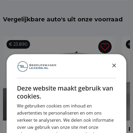
Vergelijkbare auto's uit onze voorraad
€ 23.890
€ 
×
Deze website maakt gebruik van
cookies.
We gebruiken cookies om inhoud en
advertenties te personaliseren en om ons
verkeer te analyseren. We delen ook informatie
over uw gebruik van onze site met onze
Ford Transit Connect
F