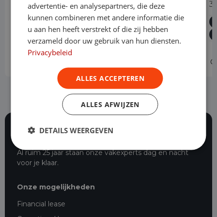
300 2.0 TDCI L2H1 Trend Dubbele
3
advertentie- en analysepartners, die deze
Cabine Automaat
kunnen combineren met andere informatie die
u aan hen heeft verstrekt of die zij hebben
Diesel
Automaat
60.821 km
2023
verzameld door uw gebruik van hun diensten.
Asten
L2H1
Privacybeleid
Operational lease
-
O
ALLES ACCEPTEREN
ALLES AFWIJZEN
DETAILS WEERGEVEN
116 beoordelingen
Al ruim 25 jaar staan onze vakexperts dag en nacht
voor je klaar.
Onze mogelijkheden
Financial lease