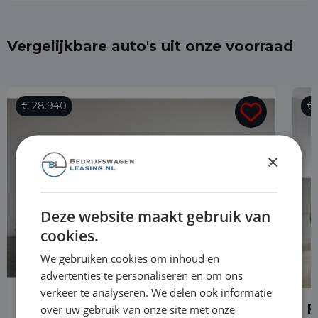
Vergelijkbare auto's uit onze voorraad
€ 28.940
€ 
×
Deze website maakt gebruik van
cookies.
We gebruiken cookies om inhoud en
advertenties te personaliseren en om ons
verkeer te analyseren. We delen ook informatie
Ford Transit Custom
F
over uw gebruik van onze site met onze