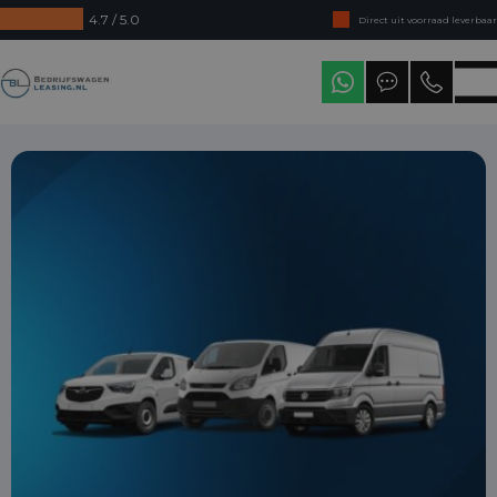
4.7 / 5.0
Direct uit voorraad leverbaar
Levering in heel Nederland
Bedrijfswagenleasing