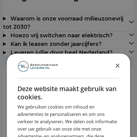
Waarom is onze voorraad milieuzonevrij
tot 2030?
Hoezo vrij switchen naar elektrisch?
Kan ik leasen zonder jaarcijfers?
Leveren jullie door heel Nederland?
×
Rekentool
Deze website maakt gebruik van
cookies.
Aanbetaling
We gebruiken cookies om inhoud en
advertenties te personaliseren en om ons
verkeer te analyseren. We delen ook informatie
Looptijd
over uw gebruik van onze site met onze
advertentie- en analysepartners, die deze