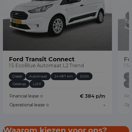
Ford Transit Connect
Fo
1.5 EcoBlue Automaat L2 Trend
1.5
Diesel
Automaat
24.987 km
2024
Di
Geldrop
L2H1
Ge
Financial lease
€ 384 p/m
Fin
Operational lease
-
Ope
Waarom kiezen voor ons?