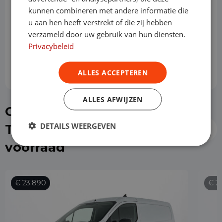
kunnen combineren met andere informatie die
Slottermijn
u aan hen heeft verstrekt of die zij hebben
verzameld door uw gebruik van hun diensten.
Privacybeleid
Prijs per maand
€ 670,25
ALLES ACCEPTEREN
ALLES AFWIJZEN
Of kies direct een Ford
DETAILS WEERGEVEN
Transit Connect uit de
voorraad
€ 23.890
€ 2