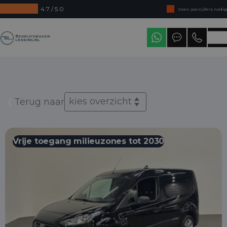
4.7 / 5.0
Geen jaarcijfers nodig
Direct uit voorraad leverbaar
Bedrijfswagenleasing
Levering in heel Nederland
kies overzicht
Terug naar
Vrije toegang milieuzones tot 2030