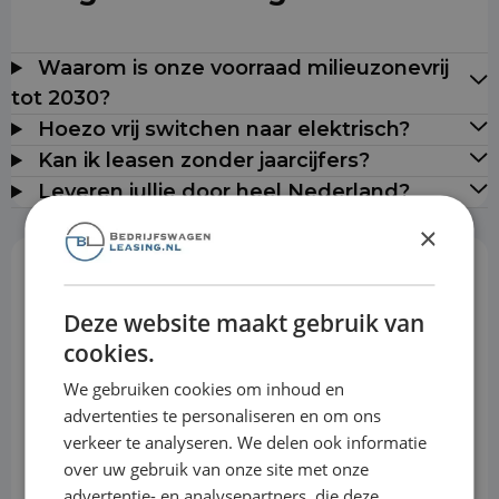
Waarom is onze voorraad milieuzonevrij
tot 2030?
Hoezo vrij switchen naar elektrisch?
Kan ik leasen zonder jaarcijfers?
Leveren jullie door heel Nederland?
×
Rekentool
Deze website maakt gebruik van
cookies.
Aanbetaling
We gebruiken cookies om inhoud en
advertenties te personaliseren en om ons
verkeer te analyseren. We delen ook informatie
Looptijd
over uw gebruik van onze site met onze
advertentie- en analysepartners, die deze