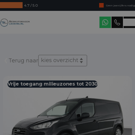
4.7 / 5.0
Geen jaarcijfers nodig
Direct uit voorraad leverbaar
Bedrijfswagenleasing
Levering in heel Nederland
kies overzicht
Terug naar
Vrije toegang milieuzones tot 2030