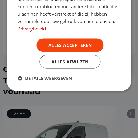
kunnen combineren met andere informatie die
Slottermijn
u aan hen heeft verstrekt of die zij hebben
verzameld door uw gebruik van hun diensten.
Privacybeleid
Prijs per maand
€ 791,57
ALLES ACCEPTEREN
ALLES AFWIJZEN
Of kies direct een Ford
DETAILS WEERGEVEN
Transit Connect uit de
voorraad
€ 23.890
€ 2