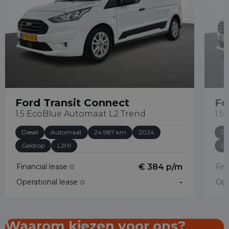
Ford Transit Connect
Fo
1.5 EcoBlue Automaat L2 Trend
1.5
Diesel
Automaat
24.987 km
2024
Di
Geldrop
L2H1
Ge
Financial lease
€ 384 p/m
Fin
Operational lease
-
Ope
Waarom kiezen voor ons?