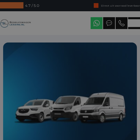
4.7 / 5.0
Direct uit voorraad leverbaar
Levering in heel Nederland
Bedrijfswagenleasing