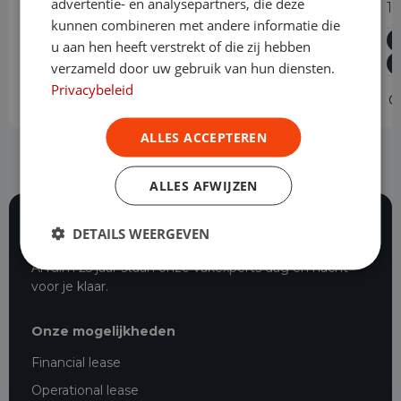
advertentie- en analysepartners, die deze
1.5 EcoBlue Automaat L2 Trend
1
kunnen combineren met andere informatie die
Diesel
Automaat
24.987 km
2024
u aan hen heeft verstrekt of die zij hebben
Geldrop
L2H1
verzameld door uw gebruik van hun diensten.
Privacybeleid
Operational lease
-
O
ALLES ACCEPTEREN
ALLES AFWIJZEN
DETAILS WEERGEVEN
116 beoordelingen
Al ruim 25 jaar staan onze vakexperts dag en nacht
voor je klaar.
Onze mogelijkheden
Financial lease
Operational lease