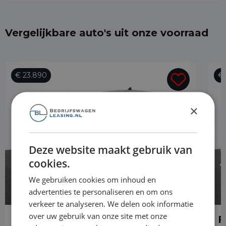
Vergelijkbare auto's uit onze voorraad
€ 23.890
€ 
×
Deze website maakt gebruik van
cookies.
We gebruiken cookies om inhoud en
advertenties te personaliseren en om ons
verkeer te analyseren. We delen ook informatie
over uw gebruik van onze site met onze
Ford Transit Connect
F