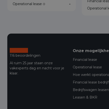
Financial le
Operational lease
-
Operational 
Onze mogelijkh
116 beoordelingen
Financial lease
Al ruim 25 jaar staan onze
Operational lease
vakexperts dag en nacht voor je
klaar.
Hoe werkt operationa
Financial lease bedri
Bedrijfswagen leasen 
Leasen & BKR