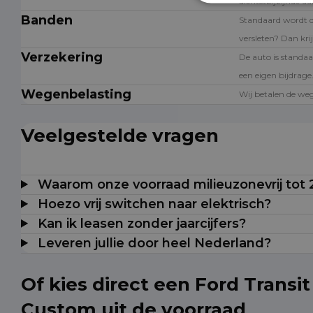
dichtstbijzijnde a
Banden
Standaard wordt 
versleten? Dan krij
Verzekering
De auto is standaa
een eigen bijdrage
Wegenbelasting
Wij betalen de weg
Veelgestelde vragen
Waarom onze voorraad milieuzonevrij tot
Hoezo vrij switchen naar elektrisch?
Kan ik leasen zonder jaarcijfers?
Leveren jullie door heel Nederland?
Of kies direct een Ford Transit
Custom uit de voorraad