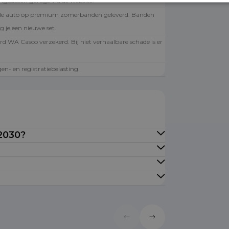
angesloten garage via de website.
de auto op premium zomerbanden geleverd. Banden
g je een nieuwe set.
rd WA Casco verzekerd. Bij niet verhaalbare schade is er
.
en- en registratiebelasting.
 2030?