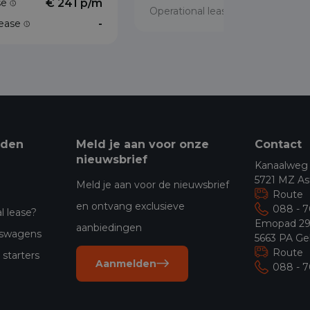
ase
€ 241 p/m
Operational lease
lease
-
eden
Meld je aan voor onze
Contact
nieuwsbrief
Kanaalweg
5721 MZ As
Meld je aan voor de nieuwsbrief
Route
en ontvang exclusieve
088 - 
l lease?
Emopad 2
aanbiedingen
jfswagens
5663 PA Ge
Route
starters
Aanmelden
088 - 