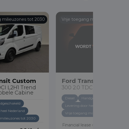
g milieuzones tot 2030
Vrije toegang milieuzones tot 20
nsit Custom
Ford Transit Custom
DCI L2H1 Trend
300 2.0 TDCI L2H1 Trend
bele Cabine
Diesel
Handgeschakeld
dgeschakeld
Levering door heel Nederland
 heel Nederland
Vrije toegang milieuzones tot 2030
 milieuzones tot 2030
Financial lease
€ 376 p/