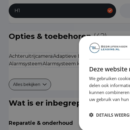
H1
Opties & toebehoren
(42)
Achteruitrijcamera
Adaptieve bochtenverlichting
Ai
Alarmsysteem
Alarmsysteem klasse I
Deze website 
We gebruiken cookie
Alles bekijken
delen ook informatie
kunnen combineren m
uw gebruik van hun
Wat is er inbegrepen?
DETAILS WEERG
Reparatie & onderhoud
Is de auto toe aan