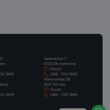
Financial lease
€ 426 p/m
-
Operation
Operational lease
-
 9
Varenschut 7
ten
5705 DK Helmond
Route
700 1899
088 - 700 1899
9
Havenstraat 28
ldrop
5347 KK Oss
Route
700 1899
088 - 700 1899