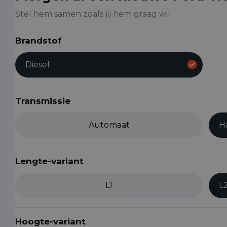
Stel hem samen zoals jij hem graag wil!
Brandstof
Diesel
Transmissie
Automaat
H
Lengte-variant
L1
L
Hoogte-variant