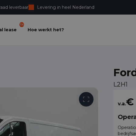
raad leverbaar
Levering in heel Nederland
156
l lease
Hoe werkt het?
For
L2H1
Vrije toega
€
v.a.
Opera
Operatio
bedrijfs