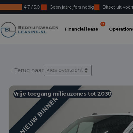
4.7 / 5.0
Geen jaarcijfers nodig
Direct uit voor
Bedrijfswagenleasing
295
Financial lease
Operationa
kies overzicht
Terug naar
Vrije toegang milieuzones tot 2030