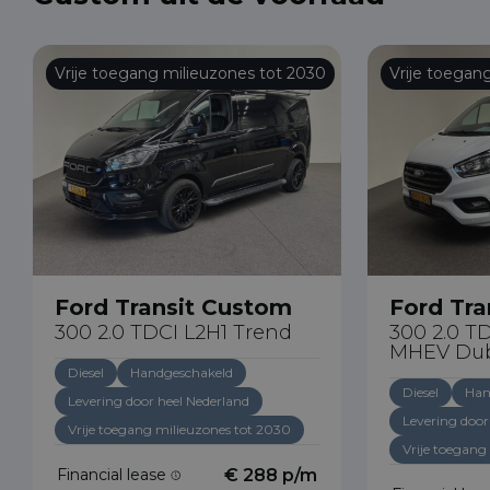
Vrije toegang milieuzones tot 2030
Vrije toegan
Ford Transit Custom
Ford Tra
300 2.0 TDCI L2H1 Trend
300 2.0 T
MHEV Dub
Diesel
Handgeschakeld
Diesel
Han
Levering door heel Nederland
Levering door
Vrije toegang milieuzones tot 2030
Vrije toegang
Financial lease
€ 288 p/m