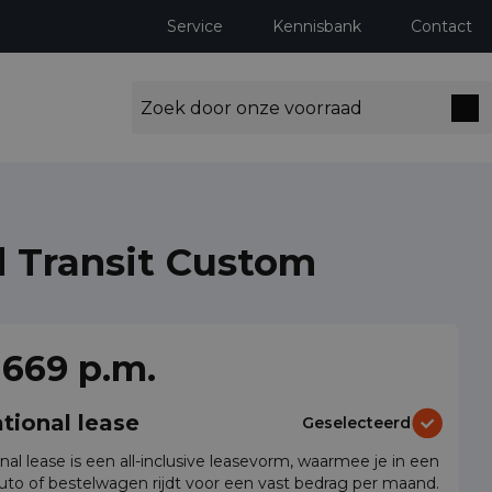
Service
Kennisbank
Contact
d Transit Custom
ng milieuzones tot 2030
 669 p.m.
tional lease
Geselecteerd
nal lease is een all-inclusive leasevorm, waarmee je in een
auto of bestelwagen rijdt voor een vast bedrag per maand.