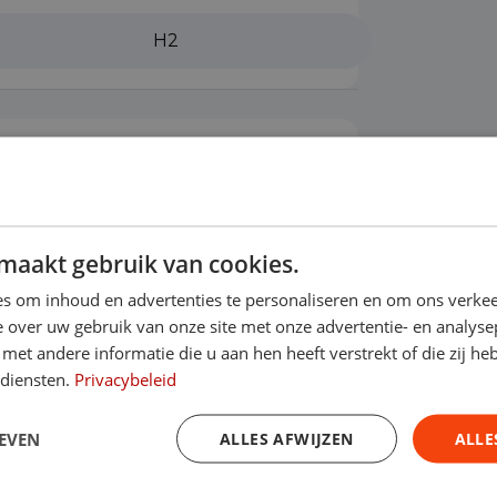
H2
rbag bestuurder
Airconditioning
maakt gebruik van cookies.
s om inhoud en advertenties te personaliseren en om ons verkee
 over uw gebruik van onze site met onze advertentie- en analyse
et andere informatie die u aan hen heeft verstrekt of die zij h
 diensten.
Privacybeleid
EVEN
ALLES AFWIJZEN
ALLE
 onderhoud? Dan kun je een afspraak inplannen bij de