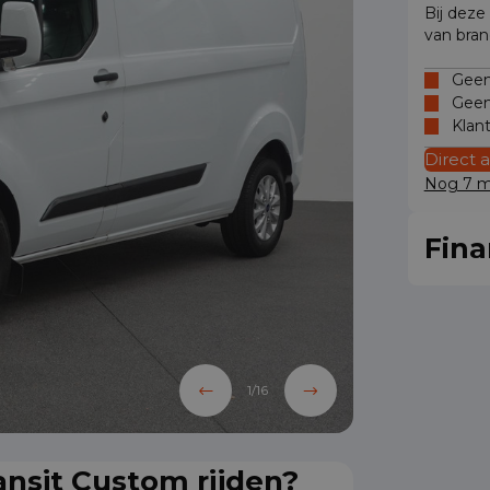
Bij deze
van bran
Geen 
Geen
Klan
Direct 
Nog 7 mo
Fina
1
/
16
nsit Custom rijden?