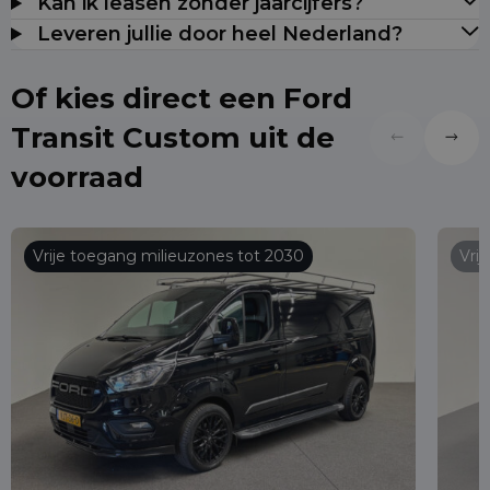
Kan ik leasen zonder jaarcijfers?
Leveren jullie door heel Nederland?
Of kies direct een Ford
Transit Custom uit de
voorraad
Vrije toegang milieuzones tot 2030
Vri