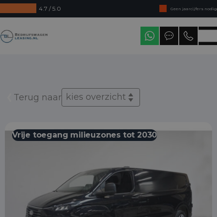
4.7 / 5.0
Geen jaarcijfers nodig
Direct uit voorraad leverbaar
Bedrijfswagenleasing
Levering in heel Nederland
kies overzicht
Terug naar
Vrije toegang milieuzones tot 2030