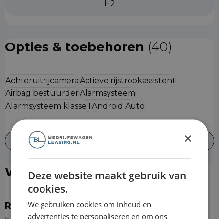
H2
Opties & toebehoren
(40)
Achteruitrijcamera
Actieve rijstrookassistent
Airbag bestuurder
Alarmsysteem
Alarmsysteem klasse I
Android Auto
×
Alles bekijken
Wat is er inbegrepen?
Deze website maakt gebruik van
cookies.
We gebruiken cookies om inhoud en
Reparatie & onderhoud
advertenties te personaliseren en om ons
Is de auto toe aan onderhoud? Dan kun je een afspraak inplannen bij de