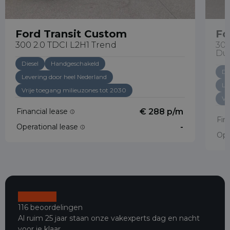
Ford Transit Custom
Fo
300 2.0 TDCI L2H1 Trend
300
Du
Diesel
Handgeschakeld
Di
Levering door heel Nederland
Le
Vrije toegang milieuzones tot 2030
Vr
Financial lease
€ 288 p/m
Fin
Operational lease
-
Ope
116 beoordelingen
Al ruim 25 jaar staan onze vakexperts dag en nacht
voor je klaar.