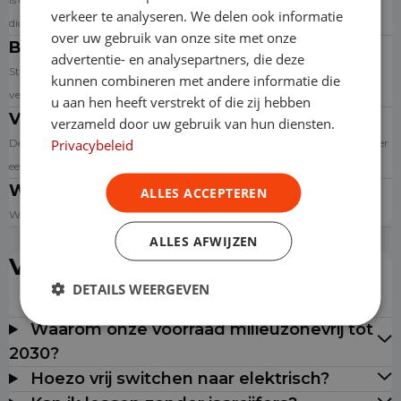
verkeer te analyseren. We delen ook informatie
dichtstbijzijnde aangesloten garage via de website.
over uw gebruik van onze site met onze
Banden
advertentie- en analysepartners, die deze
Standaard wordt de auto op premium zomerbanden geleverd. Banden
kunnen combineren met andere informatie die
versleten? Dan krijg je een nieuwe set.
u aan hen heeft verstrekt of die zij hebben
Verzekering
verzameld door uw gebruik van hun diensten.
Privacybeleid
De auto is standaard WA Casco verzekerd. Bij niet verhaalbare schade is er
een eigen bijdrage.
Wegenbelasting
ALLES ACCEPTEREN
Wij betalen de wegen- en registratiebelasting.
ALLES AFWIJZEN
Veelgestelde vragen
DETAILS WEERGEVEN
Waarom onze voorraad milieuzonevrij tot
2030?
Hoezo vrij switchen naar elektrisch?