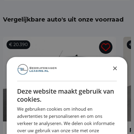
Vergelijkbare auto's uit onze voorraad
€ 20.390
€ 
×
Deze website maakt gebruik van
cookies.
We gebruiken cookies om inhoud en
advertenties te personaliseren en om ons
verkeer te analyseren. We delen ook informatie
Ford Transit Connect
F
over uw gebruik van onze site met onze