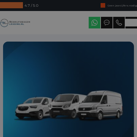
4.7 / 5.0
Geen jaarcijfers nodig
Direct uit voorraad leverbaar
Bedrijfswagenleasing
Levering in heel Nederland