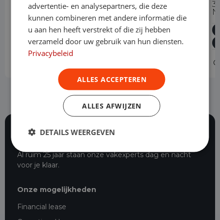
1.5 EcoBlue Automaat L2 Trend
3
advertentie- en analysepartners, die deze
N
kunnen combineren met andere informatie die
Diesel
Automaat
56.707 km
2023
u aan hen heeft verstrekt of die zij hebben
Geldrop
L2H1
verzameld door uw gebruik van hun diensten.
Privacybeleid
Operational lease
-
O
ALLES ACCEPTEREN
ALLES AFWIJZEN
DETAILS WEERGEVEN
116 beoordelingen
Al ruim 25 jaar staan onze vakexperts dag en nacht
voor je klaar.
Onze mogelijkheden
Financial lease