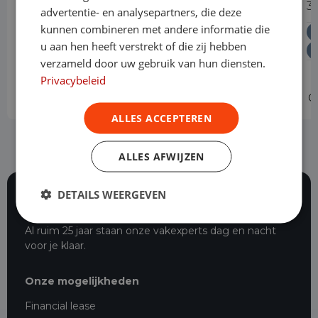
300 2.0 TDCI L2H1 Trend Nieuw Model
3
advertentie- en analysepartners, die deze
Automaat
kunnen combineren met andere informatie die
Diesel
Automaat
Levering door heel Nederland
u aan hen heeft verstrekt of die zij hebben
verzameld door uw gebruik van hun diensten.
Vrije toegang milieuzones tot 2030
Privacybeleid
Operational lease
v.a. € 709 p/m
O
ALLES ACCEPTEREN
ALLES AFWIJZEN
DETAILS WEERGEVEN
116 beoordelingen
Al ruim 25 jaar staan onze vakexperts dag en nacht
voor je klaar.
Onze mogelijkheden
Financial lease