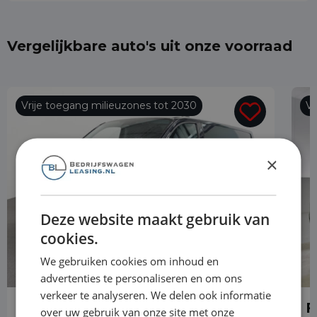
Vergelijkbare auto's uit onze voorraad
Vrije toegang milieuzones tot 2030
Vr
×
Deze website maakt gebruik van
cookies.
We gebruiken cookies om inhoud en
advertenties te personaliseren en om ons
verkeer te analyseren. We delen ook informatie
Ford Transit Custom
F
over uw gebruik van onze site met onze