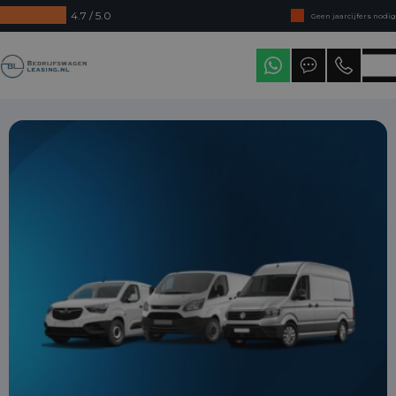
4.7 / 5.0
Geen jaarcijfers nodig
Direct uit voorraad leverbaar
Bedrijfswagenleasing
Levering in heel Nederland