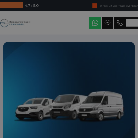
4.7 / 5.0
Direct uit voorraad leverbaar
Levering in heel Nederland
Bedrijfswagenleasing