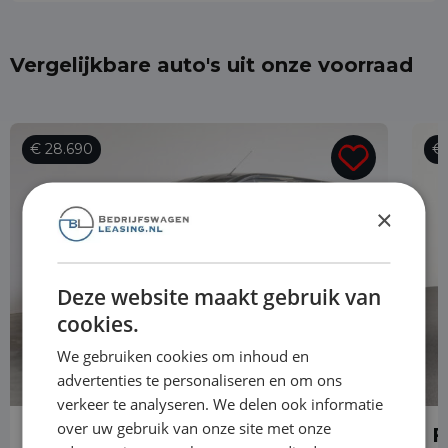
Vergelijkbare auto's uit onze voorraad
€ 28.690
€ 
×
Deze website maakt gebruik van
cookies.
We gebruiken cookies om inhoud en
advertenties te personaliseren en om ons
verkeer te analyseren. We delen ook informatie
over uw gebruik van onze site met onze
Ford Transit
F