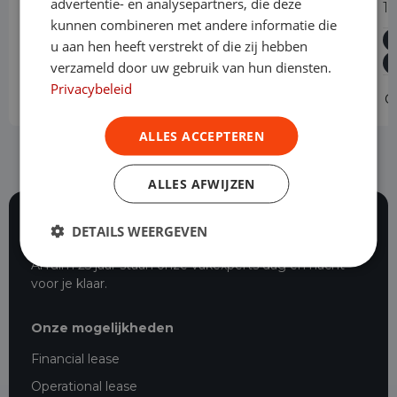
advertentie- en analysepartners, die deze
105pk L2H2 Trend
1
kunnen combineren met andere informatie die
Diesel
Handgeschakeld
30.988 km
2024
u aan hen heeft verstrekt of die zij hebben
Asten
L2H2
verzameld door uw gebruik van hun diensten.
Privacybeleid
Operational lease
v.a. € 589 p/m
O
ALLES ACCEPTEREN
ALLES AFWIJZEN
DETAILS WEERGEVEN
116 beoordelingen
Al ruim 25 jaar staan onze vakexperts dag en nacht
voor je klaar.
Onze mogelijkheden
Financial lease
Operational lease