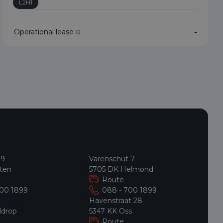
L2H1
Operational lease
-
 9
Varenschut 7
ten
5705 DK Helmond
Route
700 1899
088 - 700 1899
9
Havenstraat 28
ldrop
5347 KK Oss
Route