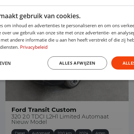
maakt gebruik van cookies.
€ 42.890
s om inhoud en advertenties te personaliseren en om ons verkee
 over uw gebruik van onze site met onze advertentie- en analyse
et andere informatie die u aan hen heeft verstrekt of die zij h
 diensten.
Privacybeleid
EVEN
ALLES AFWIJZEN
ALLE
Ford Transit Custom
320 2.0 TDCI L2H1 Limited Automaat
Nieuw Model
Diesel
Automaat
200 km
2024
Asten