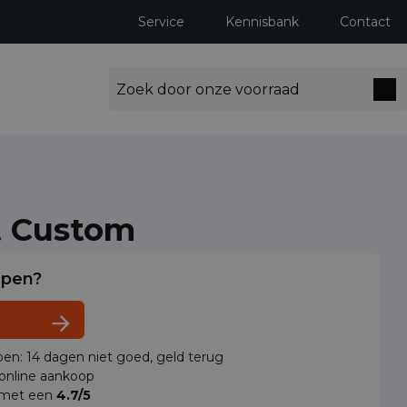
Service
Kennisbank
Contact
t Custom
lpen?
en: 14 dagen niet goed, geld terug
 online aankoop
 met een
4.7/5