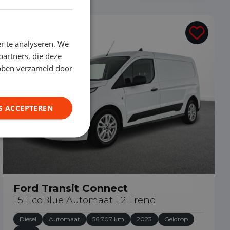
€ 20.390
r te analyseren. We
partners, die deze
ebben verzameld door
S ACCEPTEREN
Ford Transit Connect
1.5 EcoBlue Automaat L2 Trend
Diesel
Automaat
56.707 km
2023
Geldrop