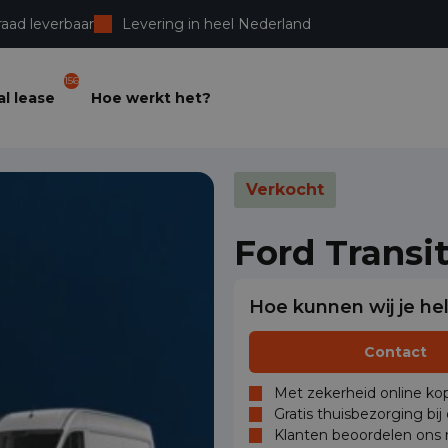
raad leverbaar
Levering in heel Nederland
156
l lease
Hoe werkt het?
Verkocht
Ford Transi
Hoe kunnen wij je he
Contact
Met zekerheid online kop
Gratis thuisbezorging bij
Klanten beoordelen ons