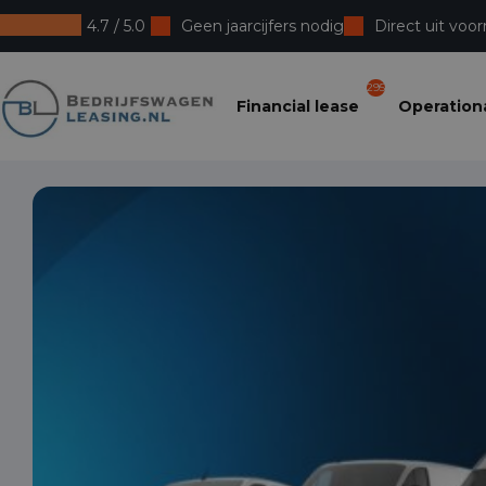
4.7 / 5.0
Geen jaarcijfers nodig
Direct uit voor
Bedrijfswagenleasing
295
Financial lease
Operationa