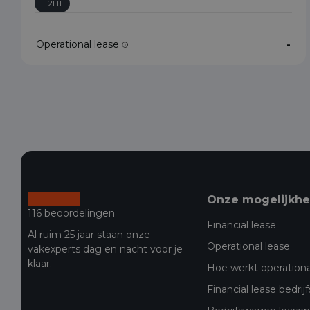
L2H1
Operational lease
-
Onze mogelijkh
116 beoordelingen
Financial lease
Al ruim 25 jaar staan onze
Operational lease
vakexperts dag en nacht voor je
klaar.
Hoe werkt operationa
Financial lease bedri