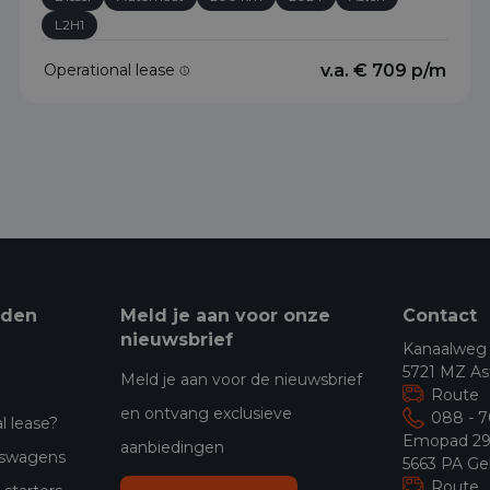
L2H1
Operational lease
v.a. € 709 p/m
eden
Meld je aan voor onze
Contact
nieuwsbrief
Kanaalweg
5721 MZ As
Meld je aan voor de nieuwsbrief
Route
en ontvang exclusieve
088 - 
l lease?
Emopad 2
aanbiedingen
jfswagens
5663 PA Ge
Route