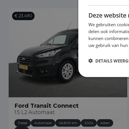
Deze website 
€ 23.490
We gebruiken cookie
delen ook informatie
kunnen combineren m
uw gebruik van hun
DETAILS WEERG
Ford Transit Connect
1.5 L2 Automaat
Diesel
Automaat
46.809 km
2024
Asten