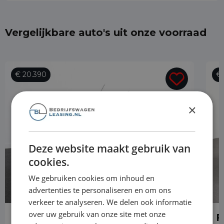
Vergelijkbare auto's uit onze voorraad
€ 20.390
€ 
×
Deze website maakt gebruik van
cookies.
We gebruiken cookies om inhoud en
advertenties te personaliseren en om ons
verkeer te analyseren. We delen ook informatie
over uw gebruik van onze site met onze
Ford Transit Connect
F