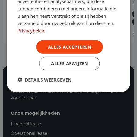
advertentie- en analysepartners, die deze
1.5 EcoBlue Automaat L2 Trend
3
kunnen combineren met andere informatie die
Diesel
Automaat
56.707 km
2023
u aan hen heeft verstrekt of die zij hebben
Geldrop
L2H1
verzameld door uw gebruik van hun diensten.
Privacybeleid
Operational lease
-
O
ALLES ACCEPTEREN
ALLES AFWIJZEN
DETAILS WEERGEVEN
117 beoordelingen
Al ruim 25 jaar staan onze vakexperts dag en nacht
voor je klaar.
Onze mogelijkheden
Financial lease
Operational lease