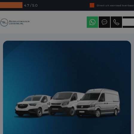
4.7 / 5.0
Direct uit voorraad leverbaar
Levering in heel Nederland
Bedrijfswagenleasing