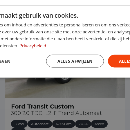
maakt gebruik van cookies.
€ 28.990
s om inhoud en advertenties te personaliseren en om ons verkee
 over uw gebruik van onze site met onze advertentie- en analyse
et andere informatie die u aan hen heeft verstrekt of die zij h
 diensten.
Privacybeleid
EVEN
ALLES AFWIJZEN
ALLE
Ford Transit Custom
300 2.0 TDCI L2H1 Trend Automaat
Diesel
Automaat
47.551 km
2024
Asten