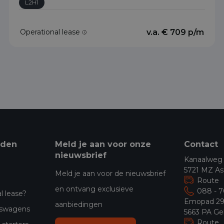
L2H1
Operational lease
v.a. € 709 p/m
eden
Meld je aan voor onze
Contact
nieuwsbrief
Kanaalweg
5721 MZ As
Meld je aan voor de nieuwsbrief
Route
en ontvang exclusieve
088 - 
l lease?
Emopad 2
aanbiedingen
jfswagens
5663 PA Ge
Route