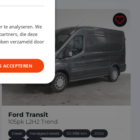
€ 28.690
r te analyseren. We
partners, die deze
ebben verzameld door
S ACCEPTEREN
Ford Transit
105pk L2H2 Trend
Diesel
Handgeschakeld
30.988 km
2024