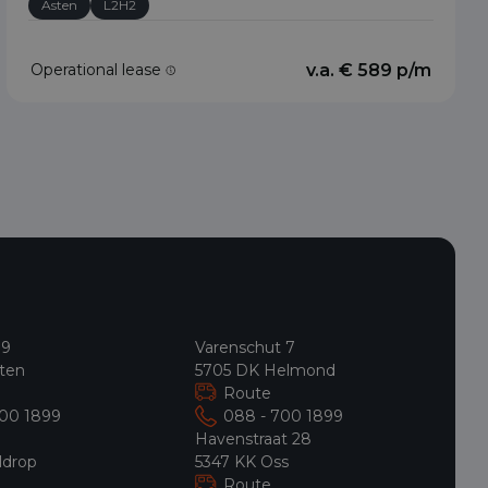
Asten
L2H2
Operational lease
v.a. € 589 p/m
 9
Varenschut 7
ten
5705 DK Helmond
Route
700 1899
088 - 700 1899
9
Havenstraat 28
ldrop
5347 KK Oss
Route