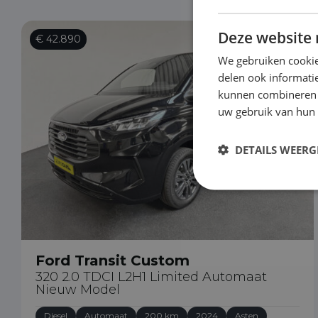
Deze website 
€ 42.890
We gebruiken cookie
delen ook informatie
kunnen combineren m
uw gebruik van hun
DETAILS WEERG
Ford Transit Custom
320 2.0 TDCI L2H1 Limited Automaat
Nieuw Model
Diesel
Automaat
200 km
2024
Asten