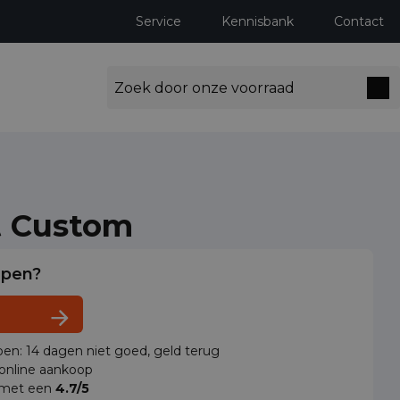
Service
Kennisbank
Contact
t Custom
lpen?
en: 14 dagen niet goed, geld terug
 online aankoop
 met een
4.7/5