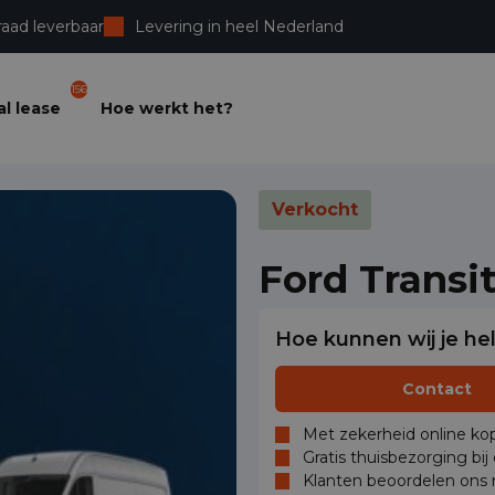
raad leverbaar
Levering in heel Nederland
156
l lease
Hoe werkt het?
Verkocht
Ford Transi
Hoe kunnen wij je he
Contact
Met zekerheid online kop
Gratis thuisbezorging bij
Klanten beoordelen ons