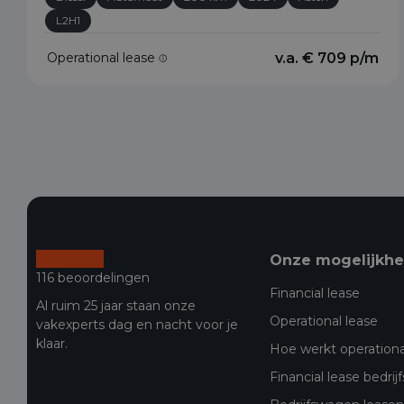
L2H1
Operational lease
v.a. € 709 p/m
Onze mogelijkh
116 beoordelingen
Financial lease
Al ruim 25 jaar staan onze
Operational lease
vakexperts dag en nacht voor je
klaar.
Hoe werkt operationa
Financial lease bedri