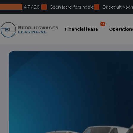
4.7 / 5.0
Geen jaarcijfers nodig
Direct uit voor
Bedrijfswagenleasing
296
Financial lease
Operationa