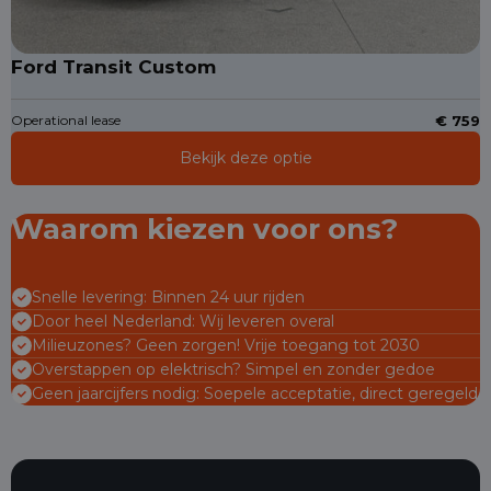
Ford Transit Custom
Operational lease
€ 759
Bekijk deze optie
Waarom kiezen voor ons?
Snelle levering: Binnen 24 uur rijden
Door heel Nederland: Wij leveren overal
Milieuzones? Geen zorgen! Vrije toegang tot 2030
Overstappen op elektrisch? Simpel en zonder gedoe
Geen jaarcijfers nodig: Soepele acceptatie, direct geregeld