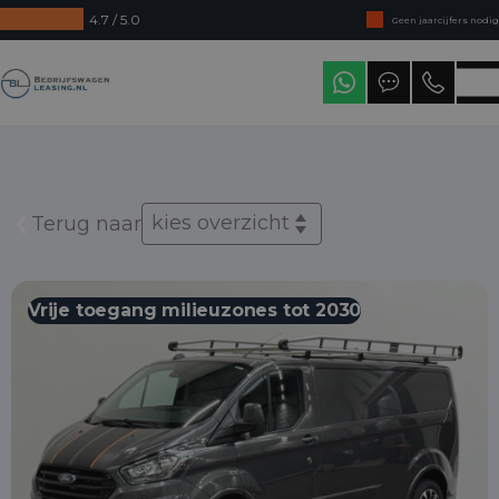
4.7 / 5.0
Geen jaarcijfers nodig
Direct uit voorraad leverbaar
Bedrijfswagenleasing
Levering in heel Nederland
kies overzicht
Terug naar
Vrije toegang milieuzones tot 2030