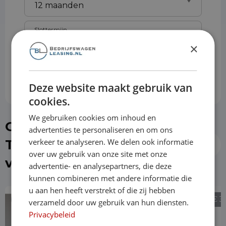
Slottermijn
×
Prijs per maand
€ 1074,63
Deze website maakt gebruik van
cookies.
We gebruiken cookies om inhoud en
Of kies direct een Ford
advertenties te personaliseren en om ons
verkeer te analyseren. We delen ook informatie
Transit Custom uit de
over uw gebruik van onze site met onze
voorraad
advertentie- en analysepartners, die deze
kunnen combineren met andere informatie die
u aan hen heeft verstrekt of die zij hebben
€ 28.940
€ 3
verzameld door uw gebruik van hun diensten.
Privacybeleid