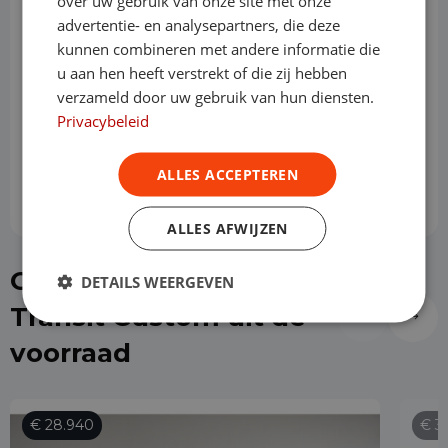
over uw gebruik van onze site met onze
Looptijd
advertentie- en analysepartners, die deze
kunnen combineren met andere informatie die
u aan hen heeft verstrekt of die zij hebben
Slottermijn
verzameld door uw gebruik van hun diensten.
Privacybeleid
Prijs per maand
€ 858,96
ALLES ACCEPTEREN
ALLES AFWIJZEN
Of kies direct een Ford
DETAILS WEERGEVEN
Transit Custom uit de
voorraad
€ 28.940
€ 3