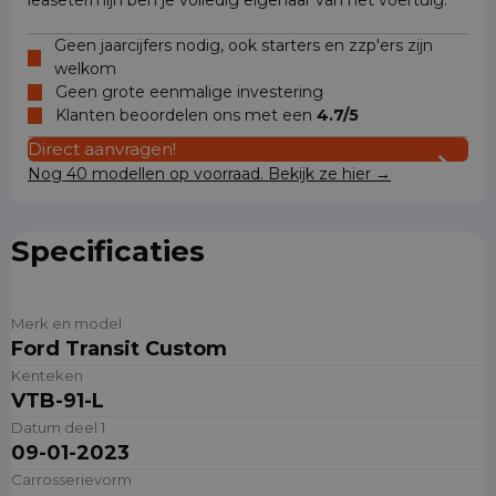
leasetermijn ben je volledig eigenaar van het voertuig.
Geen jaarcijfers nodig, ook starters en zzp'ers zijn
welkom
Geen grote eenmalige investering
Klanten beoordelen ons met een
4.7/5
Direct aanvragen!
Nog 40 modellen op voorraad. Bekijk ze hier →
Specificaties
Merk en model
Ford Transit Custom
Kenteken
VTB-91-L
Datum deel 1
09-01-2023
Carrosserievorm