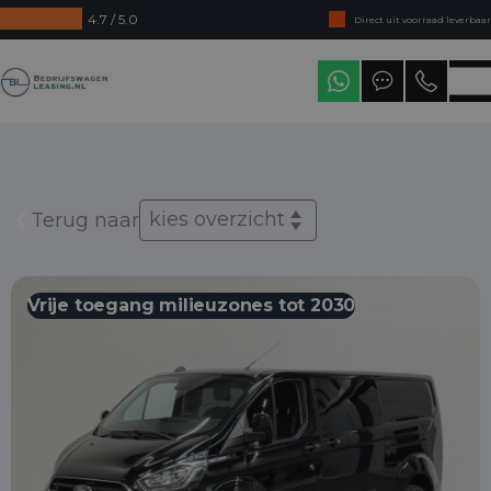
4.7 / 5.0
Direct uit voorraad leverbaar
Levering in heel Nederland
Bedrijfswagenleasing
kies overzicht
Terug naar
Vrije toegang milieuzones tot 2030