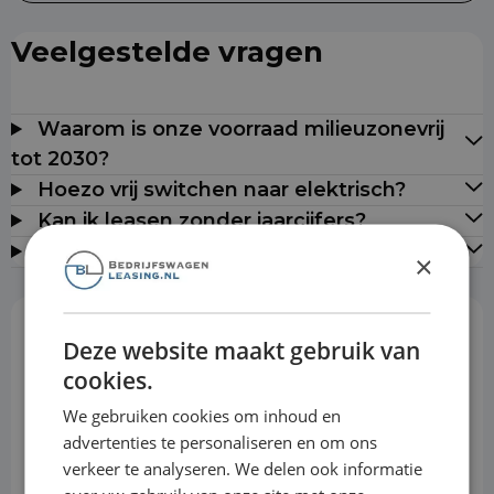
Veelgestelde vragen
Waarom is onze voorraad milieuzonevrij
tot 2030?
Hoezo vrij switchen naar elektrisch?
Kan ik leasen zonder jaarcijfers?
Leveren jullie door heel Nederland?
×
Deze website maakt gebruik van
Rekentool
cookies.
We gebruiken cookies om inhoud en
Aanbetaling
advertenties te personaliseren en om ons
verkeer te analyseren. We delen ook informatie