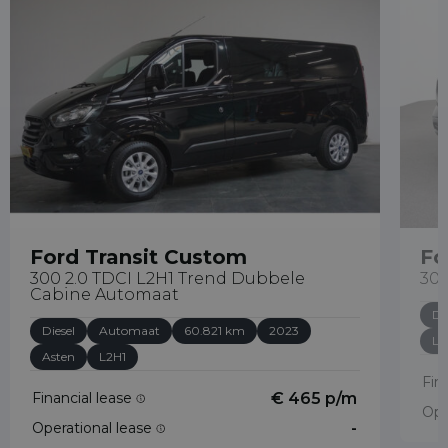
Ford Transit Custom
Fo
300 2.0 TDCI L2H1 Trend Dubbele
300
Cabine Automaat
Di
Diesel
Automaat
60.821 km
2023
L2
Asten
L2H1
Fin
Financial lease
€ 465 p/m
Ope
Operational lease
-