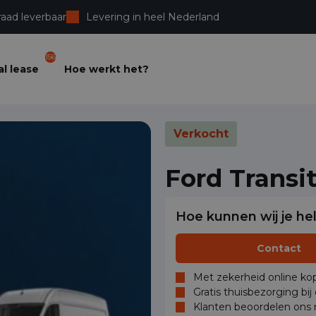
raad leverbaar
Levering in heel Nederland
156
l lease
Hoe werkt het?
Verkocht
Ford Transi
Hoe kunnen wij je he
Contact
Met zekerheid online kop
Gratis thuisbezorging bij
Klanten beoordelen ons