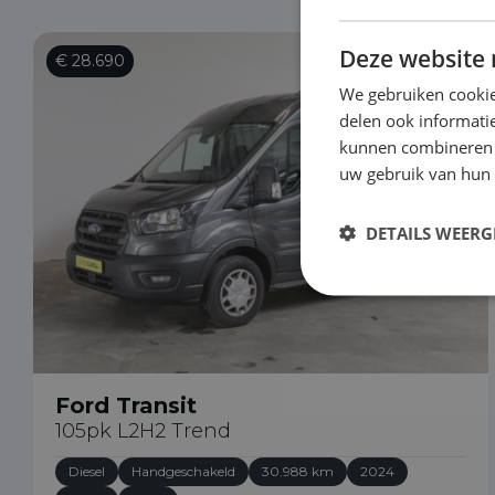
Deze website 
€ 28.690
We gebruiken cookie
delen ook informatie
kunnen combineren m
uw gebruik van hun
DETAILS WEERG
Ford Transit
105pk L2H2 Trend
Diesel
Handgeschakeld
30.988 km
2024