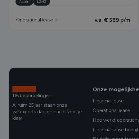
Asten
L2H2
Operational lease
v.a. € 589 p/m
Onze mogelijkh
116 beoordelingen
Financial lease
Al ruim 25 jaar staan onze
Operational lease
vakexperts dag en nacht voor je
klaar.
Hoe werkt operationa
Financial lease bedri