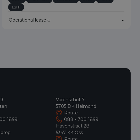
L2H1
Operational lease
-
 9
Varenschut 7
ten
5705 DK Helmond
Route
700 1899
088 - 700 1899
9
Havenstraat 28
ldrop
5347 KK Oss
Route