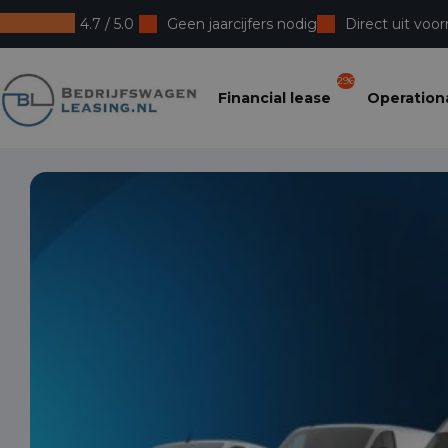
4.7 / 5.0
Geen jaarcijfers nodig
Direct uit voor
Bedrijfswagenleasing
296
Financial lease
Operationa