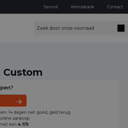
Service
Kennisbank
Contact
t Custom
lpen?
en: 14 dagen niet goed, geld terug
 online aankoop
 met een
4.7/5