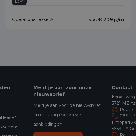
L2H1
Operational lease
v.a. € 709 p/m
eden
Meld je aan voor onze
Contact
nieuwsbrief
Kanaalweg
5721 MZ As
Meld je aan voor de nieuwsbrief
Route
en ontvang exclusieve
088 - 
l lease?
Emopad 2
aanbiedingen
jfswagens
5663 PA Ge
Route