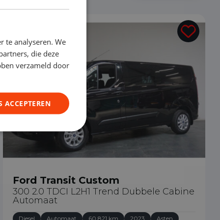
€ 28.940
r te analyseren. We
partners, die deze
ebben verzameld door
S ACCEPTEREN
Ford Transit Custom
300 2.0 TDCI L2H1 Trend Dubbele Cabine
Automaat
Diesel
Automaat
60.821 km
2023
Asten