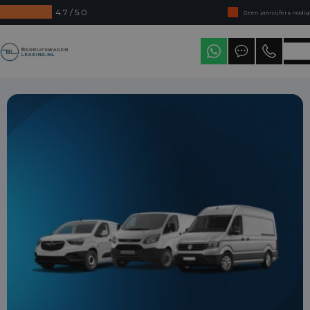
4.7 / 5.0
Geen jaarcijfers nodig
Direct uit voorraad leverbaar
Bedrijfswagenleasing
Levering in heel Nederland