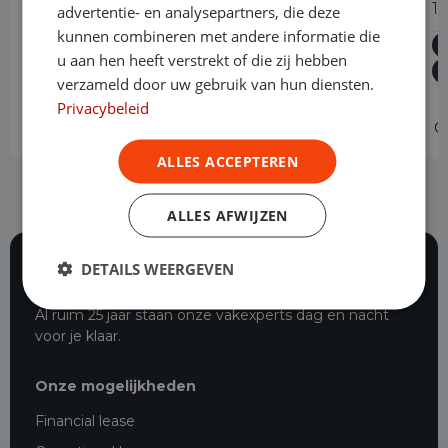
300 2.0 TDCI L2H1 Trend Dubbele
1
advertentie- en analysepartners, die deze
Cabine Automaat
kunnen combineren met andere informatie die
u aan hen heeft verstrekt of die zij hebben
Diesel
Automaat
60.821 km
2023
verzameld door uw gebruik van hun diensten.
Asten
L2H1
Privacybeleid
Operational lease
-
O
ALLES ACCEPTEREN
ALLES AFWIJZEN
DETAILS WEERGEVEN
116 beoordelingen
Al ruim 25 jaar staan onze vakexperts dag en nacht
voor je klaar.
Onze mogelijkheden
Financial lease