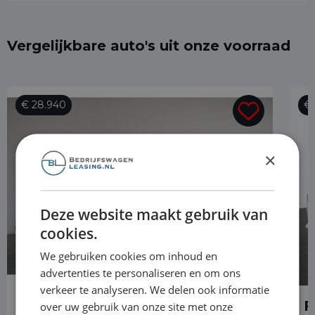
Vergelijkbare auto's uit onze voorraad
€ 28.940
€ 
×
Deze website maakt gebruik van
cookies.
We gebruiken cookies om inhoud en
advertenties te personaliseren en om ons
verkeer te analyseren. We delen ook informatie
Ford Transit Custom
F
over uw gebruik van onze site met onze