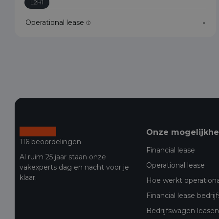
L2H1
Operational lease
-
Onze mogelijkh
116 beoordelingen
Financial lease
Al ruim 25 jaar staan onze
Operational lease
vakexperts dag en nacht voor je
klaar.
Hoe werkt operationa
Financial lease bedri
Bedrijfswagen leasen 