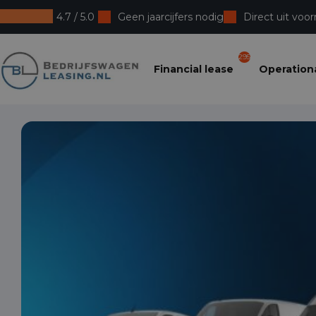
4.7 / 5.0
Geen jaarcijfers nodig
Direct uit voor
Bedrijfswagenleasing
295
Financial lease
Operationa