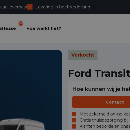
raad leverbaar
Levering in heel Nederland
156
l lease
Hoe werkt het?
Verkocht
Ford Transi
Hoe kunnen wij je he
Contact
Met zekerheid online kop
Gratis thuisbezorging bij
Klanten beoordelen ons