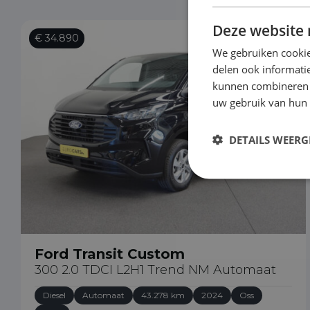
Deze website 
€ 34.890
We gebruiken cookie
delen ook informatie
kunnen combineren m
uw gebruik van hun
DETAILS WEERG
Ford Transit Custom
300 2.0 TDCI L2H1 Trend NM Automaat
Diesel
Automaat
43.278 km
2024
Oss