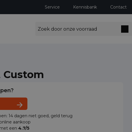
Service
Kennisbank
Contact
t Custom
lpen?
en: 14 dagen niet goed, geld terug
 online aankoop
 met een
4.7/5