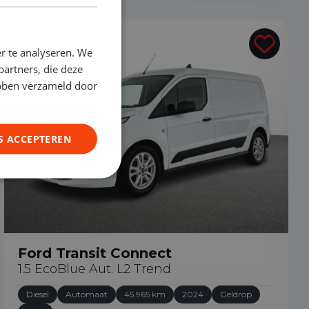
€ 21.890
r te analyseren. We
partners, die deze
ebben verzameld door
S ACCEPTEREN
Ford Transit Connect
1.5 EcoBlue Aut. L2 Trend
Diesel
Automaat
45.965 km
2024
Geldrop