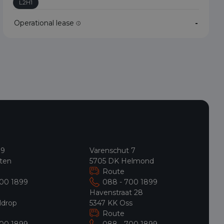
L2H1
Operational lease
-
 9
Varenschut 7
ten
5705 DK Helmond
Route
700 1899
088 - 700 1899
9
Havenstraat 28
ldrop
5347 KK Oss
Route
700 1899
088 - 700 1899