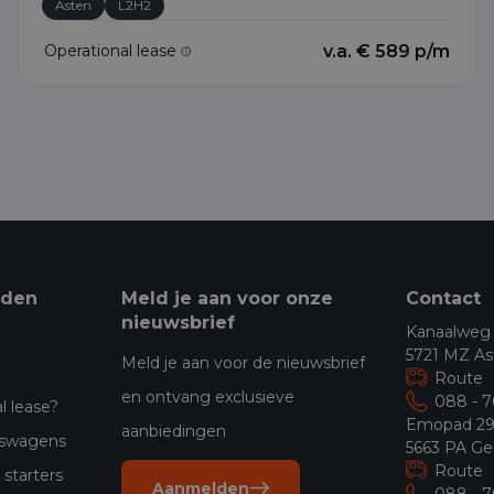
Asten
L2H2
Operational lease
v.a. € 589 p/m
eden
Meld je aan voor onze
Contact
nieuwsbrief
Kanaalweg
5721 MZ As
Meld je aan voor de nieuwsbrief
Route
en ontvang exclusieve
088 - 
l lease?
Emopad 2
aanbiedingen
jfswagens
5663 PA Ge
Route
starters
Aanmelden
088 - 