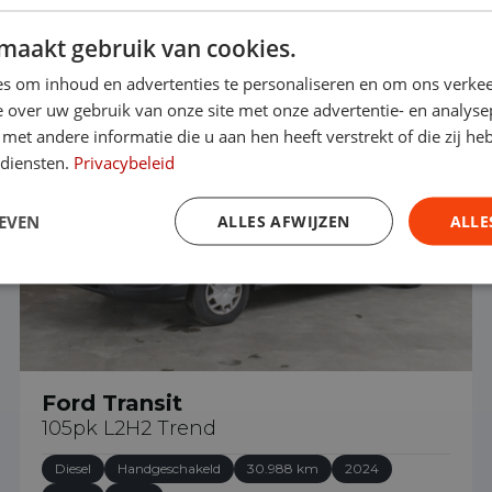
maakt gebruik van cookies.
€ 28.690
s om inhoud en advertenties te personaliseren en om ons verkee
 over uw gebruik van onze site met onze advertentie- en analyse
et andere informatie die u aan hen heeft verstrekt of die zij h
 diensten.
Privacybeleid
EVEN
ALLES AFWIJZEN
ALLE
Ford Transit
105pk L2H2 Trend
Diesel
Handgeschakeld
30.988 km
2024