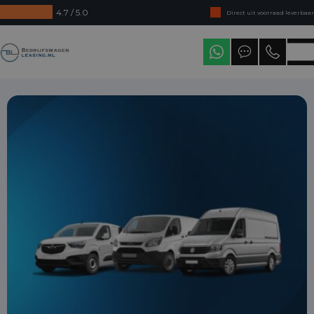
4.7 / 5.0
Direct uit voorraad leverbaar
Levering in heel Nederland
Bedrijfswagenleasing