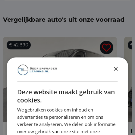
Vergelijkbare auto's uit onze voorraad
€ 42.890
€ 
×
Deze website maakt gebruik van
cookies.
We gebruiken cookies om inhoud en
advertenties te personaliseren en om ons
verkeer te analyseren. We delen ook informatie
Ford Transit Custom
F
over uw gebruik van onze site met onze