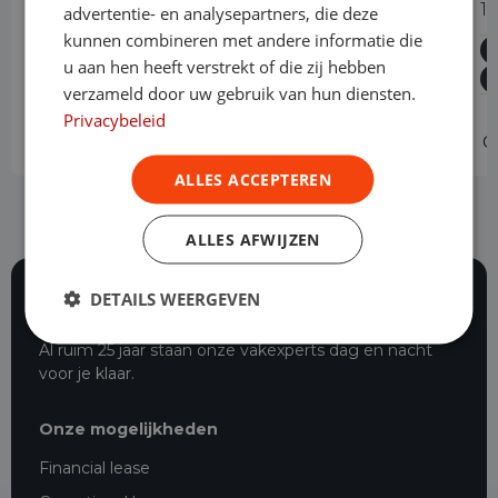
320 2.0 TDCI L2H1 Limited Automaat
1
advertentie- en analysepartners, die deze
Nieuw Model
kunnen combineren met andere informatie die
u aan hen heeft verstrekt of die zij hebben
Diesel
Automaat
200 km
2024
Asten
verzameld door uw gebruik van hun diensten.
L2H1
Privacybeleid
Operational lease
v.a. € 709 p/m
O
ALLES ACCEPTEREN
ALLES AFWIJZEN
DETAILS WEERGEVEN
117 beoordelingen
Al ruim 25 jaar staan onze vakexperts dag en nacht
voor je klaar.
Onze mogelijkheden
Financial lease