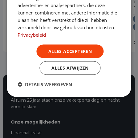
300 2.0 TDCI L2H1 Trend Automaat
3
advertentie- en analysepartners, die deze
N
kunnen combineren met andere informatie die
Diesel
Automaat
Levering door heel Nederland
u aan hen heeft verstrekt of die zij hebben
Vrije toegang milieuzones tot 2030
verzameld door uw gebruik van hun diensten.
Privacybeleid
Operational lease
v.a. € 709 p/m
O
ALLES ACCEPTEREN
ALLES AFWIJZEN
DETAILS WEERGEVEN
116 beoordelingen
Al ruim 25 jaar staan onze vakexperts dag en nacht
voor je klaar.
Onze mogelijkheden
Financial lease