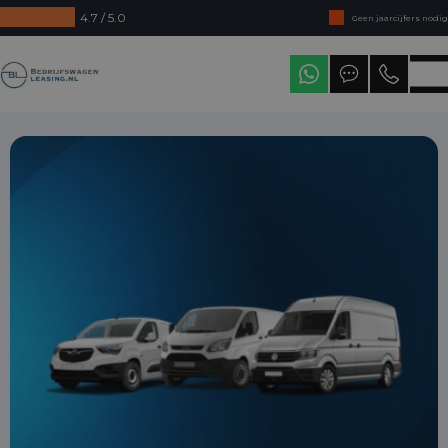
4.7 / 5.0
Geen jaarcijfers nodig
Direct uit voorraad leverbaar
Bedrijfswagenleasing
Levering in heel Nederland