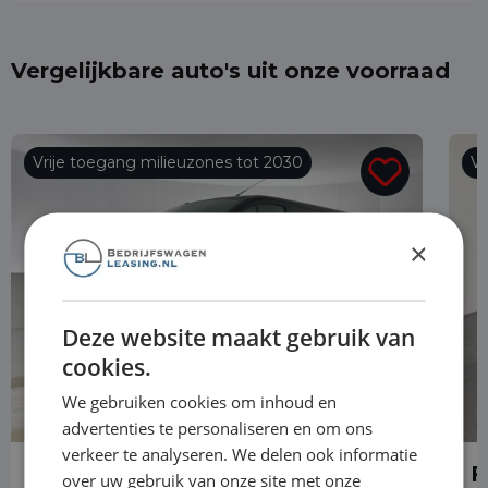
Vergelijkbare auto's uit onze voorraad
Vrije toegang milieuzones tot 2030
Vr
×
Deze website maakt gebruik van
cookies.
We gebruiken cookies om inhoud en
advertenties te personaliseren en om ons
verkeer te analyseren. We delen ook informatie
Ford Transit Custom
F
over uw gebruik van onze site met onze