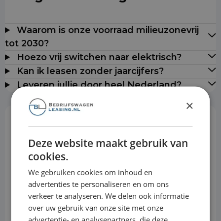
Waarom is onze voorraad milieuzonevrij
tot 2030?
Hoezo vrij switchen naar elektrisch?
Kan ik leasen zonder jaarcijfers?
Leveren jullie door heel Nederland?
×
Rekentool
Deze website maakt gebruik van
cookies.
Aanbetaling
We gebruiken cookies om inhoud en
advertenties te personaliseren en om ons
verkeer te analyseren. We delen ook informatie
Looptijd
over uw gebruik van onze site met onze
advertentie- en analysepartners, die deze