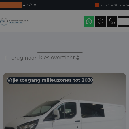
4.7 / 5.0
Geen jaarcijfers nodig
Direct uit voorraad leverbaar
Bedrijfswagenleasing
Levering in heel Nederland
kies overzicht
Terug naar
Vrije toegang milieuzones tot 2030