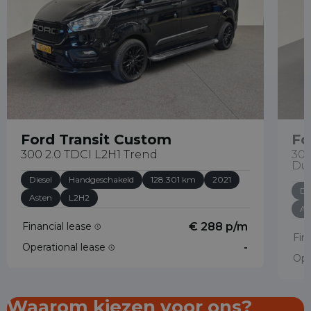
Ford Transit Custom
Fo
300 2.0 TDCI L2H1 Trend
300
Du
Diesel
Handgeschakeld
128.301 km
2021
Di
Asten
L2H2
As
Financial lease
€ 288 p/m
Fin
Operational lease
-
Ope
Waarom kiezen voor ons?