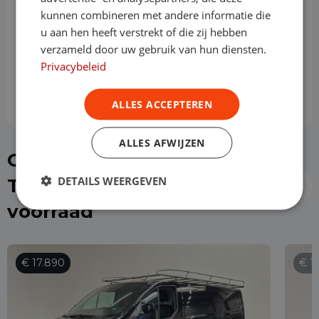
kunnen combineren met andere informatie die
Slottermijn
u aan hen heeft verstrekt of die zij hebben
verzameld door uw gebruik van hun diensten.
Privacybeleid
Prijs per maand
€ 720,80
ALLES ACCEPTEREN
ALLES AFWIJZEN
Of kies direct een Ford
DETAILS WEERGEVEN
Transit Custom uit de
voorraad
€ 17.890
€ 1