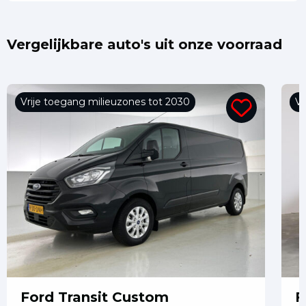
Vergelijkbare auto's uit onze voorraad
Vrije toegang milieuzones tot 2030
Vr
Ford Transit Custom
F