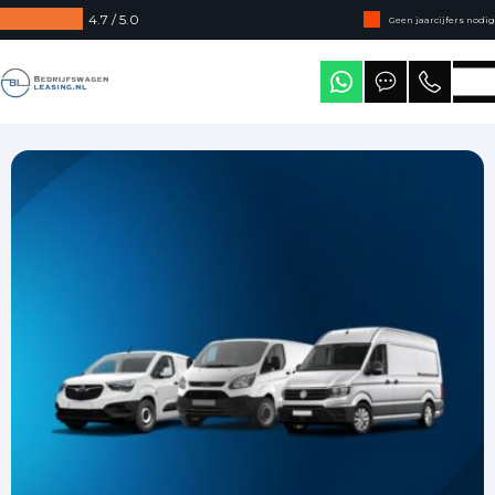
4.7 / 5.0
Geen jaarcijfers nodig
Direct uit voorraad leverbaar
Bedrijfswagenleasing
Levering in heel Nederland