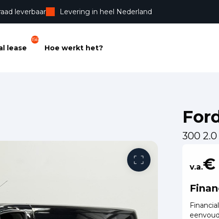
raad leverbaar
Levering in heel Nederland
156
l lease
Hoe werkt het?
For
300 2.0
Vrije toega
€
v.a.
Finan
Financia
eenvoud