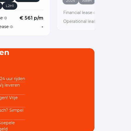
2024
Asten
L1H1
L2H1
Financial lease
€ 304 p/
ase
€ 561 p/m
Operational lease
lease
-
en
24 uur rijden
ij leveren
en! Vrije
sch? Simpel
 Soepele
geld