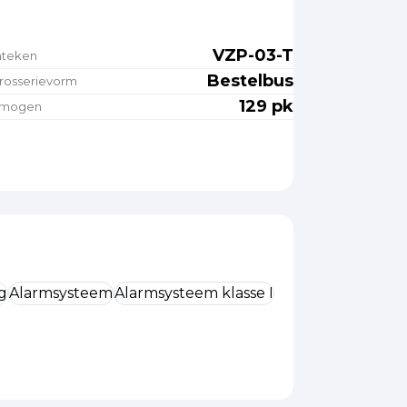
VZP-03-T
nteken
Bestelbus
rosserievorm
129 pk
rmogen
g
Alarmsysteem
Alarmsysteem klasse I