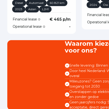
Diesel
Automaat
60.821 km
2024
Oss
2023
Asten
L2H1
Financial le
Financial lease
€ 465 p/m
Operational 
Operational lease
-
Waarom kiez
voor ons?
Snelle levering: Binnen 
Door heel Nederland: W
overal
Milieuzones? Geen zorg
toegang tot 2030
Overstappen op elektri
en zonder gedoe
Geen jaarcijfers nodig:
acceptatie, direct gere