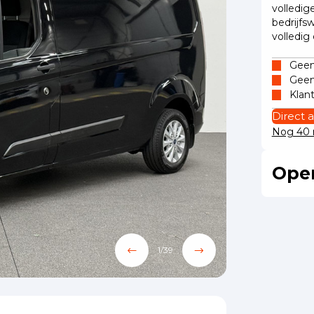
volledig
bedrijfs
volledig
Geen 
Geen
Klan
Direct 
Nog 40 m
Oper
1
/
39