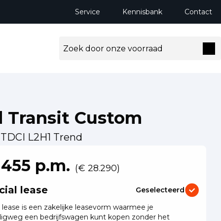
Service
Kennisbank
Contact
d Transit Custom
 TDCI L2H1 Trend
ng milieuzones tot 2030
 455 p.m.
(€ 28.290)
cial lease
Geselecteerd
l lease is een zakelijke leasevorm waarmee je
igweg een bedrijfswagen kunt kopen zonder het