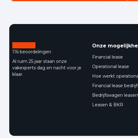
Onze mogelijkh
116 beoordelingen
Financial lease
Al ruim 25 jaar staan onze
Operational lease
vakexperts dag en nacht voor je
klaar.
Hoe werkt operationa
Financial lease bedri
Bedrijfswagen leasen 
Leasen & BKR