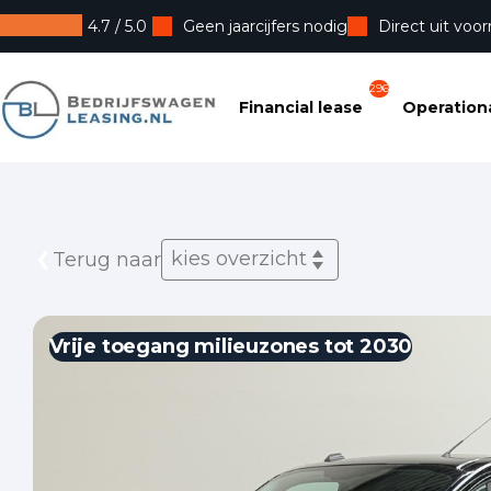
4.7 / 5.0
Geen jaarcijfers nodig
Direct uit voor
Bedrijfswagenleasing
296
Financial lease
Operationa
kies overzicht
Terug naar
Vrije toegang milieuzones tot 2030