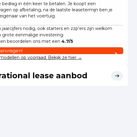
e bedrag in één keer te betalen. Je koopt een
wagen op afbetaling, na de laatste leasetermijn ben je
 eigenaar van het voertuig.
jaarcijfers nodig, ook starters en zzp'ers zijn welkom
 grote eenmalige investering
ten beoordelen ons met een
4.7/5
aanvragen!
odellen op voorraad. Bekijk ze hier →
ational lease aanbod