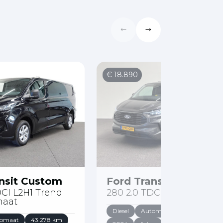
€ 18.890
nsit Custom
Ford Transit Custom
DCI L2H1 Trend
280 2.0 TDCI L1H1 Trend
maat
Diesel
Automaat
42.492 km
omaat
43.278 km