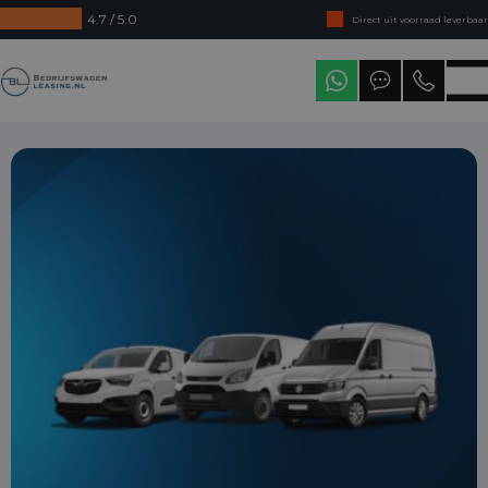
4.7 / 5.0
Direct uit voorraad leverbaar
Levering in heel Nederland
Bedrijfswagenleasing