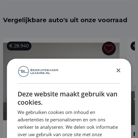
Vergelijkbare auto's uit onze voorraad
€ 28.940
€ 
×
Deze website maakt gebruik van
cookies.
We gebruiken cookies om inhoud en
advertenties te personaliseren en om ons
verkeer te analyseren. We delen ook informatie
Ford Transit Custom
F
over uw gebruik van onze site met onze