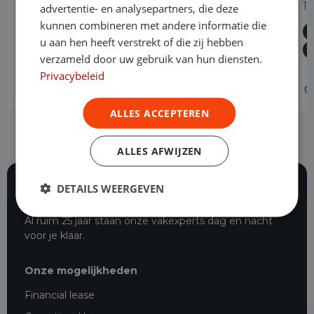
300 2.0 TDCI L2H1 Trend Dubbele
1
advertentie- en analysepartners, die deze
Cabine Automaat
kunnen combineren met andere informatie die
u aan hen heeft verstrekt of die zij hebben
Diesel
Automaat
60.821 km
2023
verzameld door uw gebruik van hun diensten.
Asten
L2H1
Privacybeleid
Operational lease
-
O
ALLES ACCEPTEREN
ALLES AFWIJZEN
DETAILS WEERGEVEN
116 beoordelingen
Al ruim 25 jaar staan onze vakexperts dag en nacht
voor je klaar.
Onze mogelijkheden
Financial lease