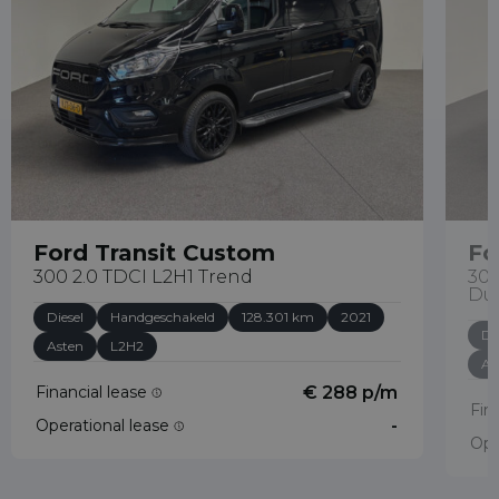
Ford Transit Custom
Fo
300 2.0 TDCI L2H1 Trend
300
Du
Diesel
Handgeschakeld
128.301 km
2021
Di
Asten
L2H2
As
Financial lease
€ 288 p/m
Fin
Operational lease
-
Ope