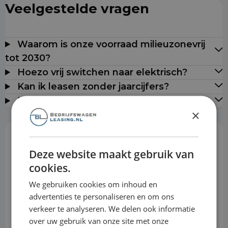
Veelgestelde vragen
Waarom is onze voorraad milieuzonevrij
tot 2030?
Hoezo vrij switchen naar elektrisch?
Kan ik leasen zonder jaarcijfers?
Leveren jullie door heel Nederland?
×
Rekentool
Deze website maakt gebruik van
cookies.
We gebruiken cookies om inhoud en
Aanbetaling
advertenties te personaliseren en om ons
verkeer te analyseren. We delen ook informatie
over uw gebruik van onze site met onze
Looptijd