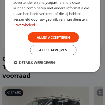
advertentie- en analysepartners, die deze
kunnen combineren met andere informatie die
u aan hen heeft verstrekt of die zij hebben
Slottermijn
verzameld door uw gebruik van hun diensten.
Privacybeleid
Prijs per maand
€ 858,96
ALLES ACCEPTEREN
ALLES AFWIJZEN
Of kies direct een Ford
DETAILS WEERGEVEN
Transit Custom uit de
voorraad
€ 17.890
€ 1