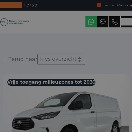
4.7 / 5.0
Geen jaarcijfers nodig
Direct uit voorraad leverbaar
Bedrijfswagenleasing
Levering in heel Nederland
kies overzicht
Terug naar
Vrije toegang milieuzones tot 2030