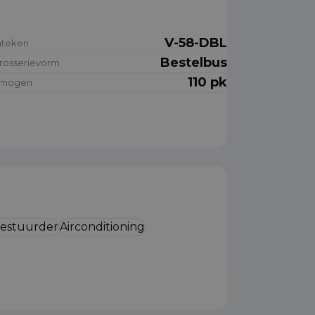
V-58-DBL
nteken
Bestelbus
rosserievorm
110 pk
rmogen
bestuurder
Airconditioning