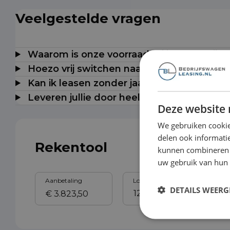
Veelgestelde vragen
Waarom is onze voorraad milieuzonevrij t
Hoezo vrij switchen naar elektrisch?
Kan ik leasen zonder jaarcijfers?
Leveren jullie door heel Nederland?
Deze website 
We gebruiken cookie
delen ook informatie
Rekentool
kunnen combineren m
uw gebruik van hun
Aanbetaling
Looptijd
Sl
DETAILS WEERG