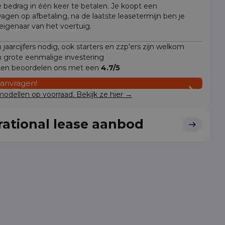
e bedrag in één keer te betalen. Je koopt een
wagen op afbetaling, na de laatste leasetermijn ben je
 eigenaar van het voertuig.
jaarcijfers nodig, ook starters en zzp'ers zijn welkom
 grote eenmalige investering
ten beoordelen ons met een
4.7/5
aanvragen!
odellen op voorraad. Bekijk ze hier →
ational lease aanbod