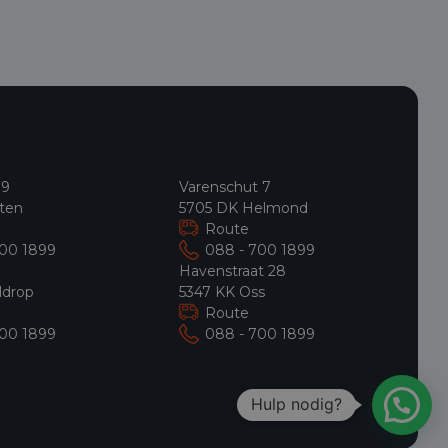
 9
Varenschut 7
ten
5705 DK Helmond
Route
700 1899
088 - 700 1899
9
Havenstraat 28
ldrop
5347 KK Oss
Route
700 1899
088 - 700 1899
Hulp nodig?