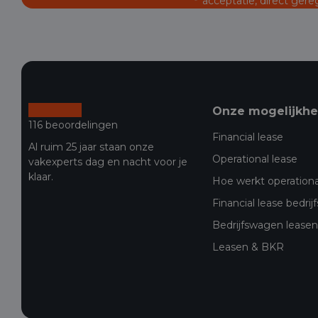
acceptatie, direct gere
Onze mogelijkh
116 beoordelingen
Financial lease
Al ruim 25 jaar staan onze
Operational lease
vakexperts dag en nacht voor je
klaar.
Hoe werkt operationa
Financial lease bedri
Bedrijfswagen leasen 
Leasen & BKR