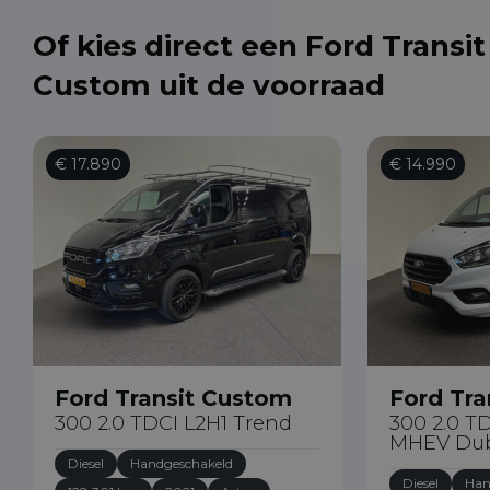
Of kies direct een Ford Transit
Custom uit de voorraad
€ 17.890
€ 14.990
Ford Transit Custom
Ford Tra
300 2.0 TDCI L2H1 Trend
300 2.0 T
MHEV Dub
Diesel
Handgeschakeld
Diesel
Han