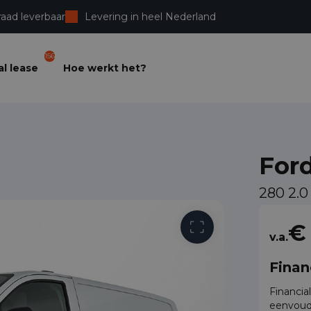
raad leverbaar
Levering in heel Nederland
156
l lease
Hoe werkt het?
For
280 2.0
Vrije toega
€
v.a.
Finan
Financia
eenvoud