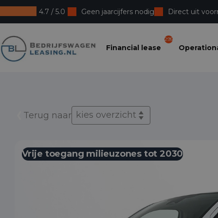
4.7 / 5.0
Geen jaarcijfers nodig
Direct uit voor
Bedrijfswagenleasing
295
Financial lease
Operationa
kies overzicht
Terug naar
Vrije toegang milieuzones tot 2030