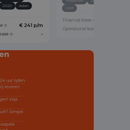
46.856 km
2023
Asten
2020
Asten
L2H1
Financial lease
€ 376 p/
ase
€ 241 p/m
Operational lease
lease
-
en
24 uur rijden
ij leveren
en! Vrije
sch? Simpel
 Soepele