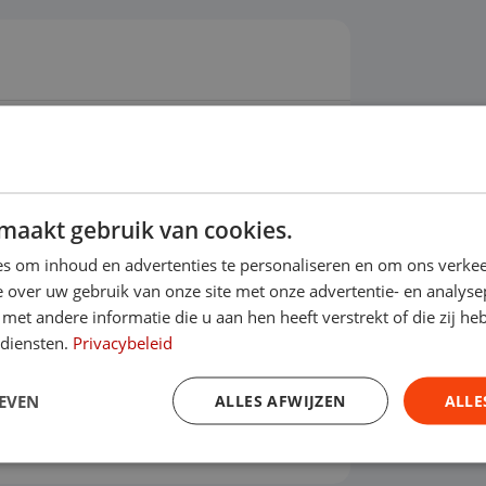
ot 2030?
maakt gebruik van cookies.
s om inhoud en advertenties te personaliseren en om ons verkee
 over uw gebruik van onze site met onze advertentie- en analyse
et andere informatie die u aan hen heeft verstrekt of die zij h
Financieren
 diensten.
Privacybeleid
Prijs per maand
ottermijn
€ 858,96
EVEN
ALLES AFWIJZEN
ALLE