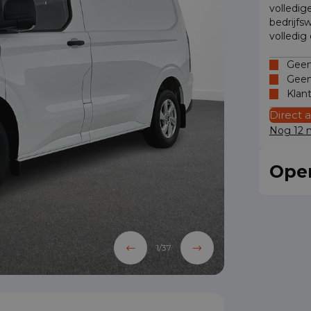
volledig
bedrijfs
volledig
Geen 
Geen
Klan
Direct 
Nog 12 m
Oper
1
/
37