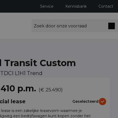
Service
Kennisbank
Contact
d Transit Custom
 TDCI L1H1 Trend
ng milieuzones tot 2030
 410 p.m.
(€ 25.490)
cial lease
Geselecteerd
l lease is een zakelijke leasevorm waarmee je
igweg een bedrijfswagen kunt kopen zonder het