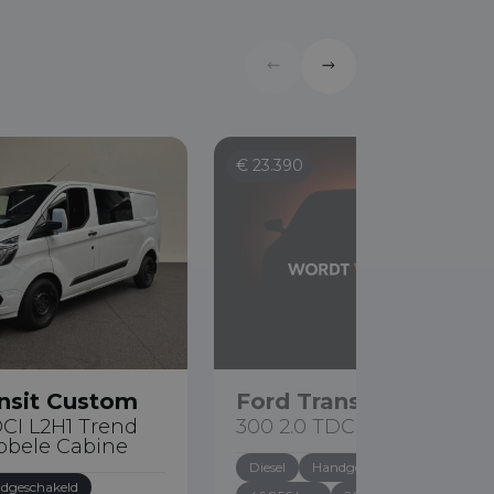
€ 23.390
nsit Custom
Ford Transit Custom
DCI L2H1 Trend
300 2.0 TDCI L2H1 Trend
bele Cabine
Diesel
Handgeschakeld
dgeschakeld