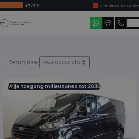
4.7 / 5.0
Direct uit voorraad leverbaar
Levering in heel Nederland
Bedrijfswagenleasing
kies overzicht
Terug naar
Vrije toegang milieuzones tot 2030