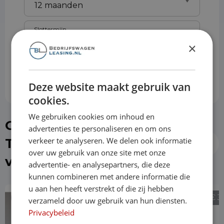
Slottermijn
×
Prijs per maand
€ 1074,63
Deze website maakt gebruik van
cookies.
We gebruiken cookies om inhoud en
Of kies direct een Ford
advertenties te personaliseren en om ons
verkeer te analyseren. We delen ook informatie
Transit Custom uit de
over uw gebruik van onze site met onze
voorraad
advertentie- en analysepartners, die deze
kunnen combineren met andere informatie die
u aan hen heeft verstrekt of die zij hebben
€ 28.940
€ 3
verzameld door uw gebruik van hun diensten.
Privacybeleid