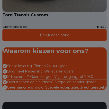
Ford Transit Custom
Operational lease
€ 759
Bekijk deze optie
Waarom kiezen voor ons?
Snelle levering: Binnen 24 uur rijden
Door heel Nederland: Wij leveren overal
Milieuzones? Geen zorgen! Vrije toegang tot 2030
Overstappen op elektrisch? Simpel en zonder gedoe
Geen jaarcijfers nodig: Soepele acceptatie, direct geregeld