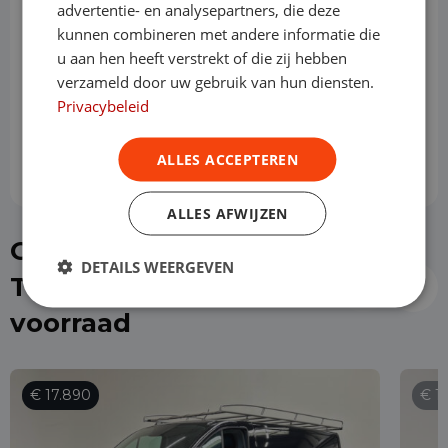
advertentie- en analysepartners, die deze
kunnen combineren met andere informatie die
u aan hen heeft verstrekt of die zij hebben
Slottermijn
verzameld door uw gebruik van hun diensten.
Privacybeleid
Prijs per maand
€ 788,20
ALLES ACCEPTEREN
ALLES AFWIJZEN
Of kies direct een Ford
DETAILS WEERGEVEN
Transit Custom uit de
voorraad
€ 17.890
€ 1