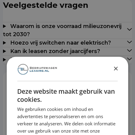
Veelgestelde vragen
Waarom is onze voorraad milieuzonevrij
tot 2030?
Hoezo vrij switchen naar elektrisch?
Kan ik leasen zonder jaarcijfers?
Leveren jullie door heel Nederland?
×
Rekentool
Deze website maakt gebruik van
cookies.
We gebruiken cookies om inhoud en
Aanbetaling
advertenties te personaliseren en om ons
verkeer te analyseren. We delen ook informatie
over uw gebruik van onze site met onze
Looptijd