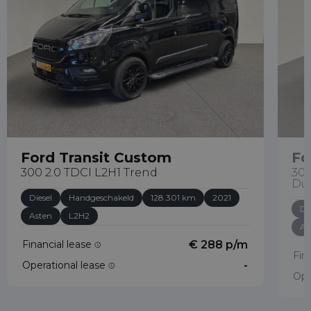
Ford Transit Custom
Fo
300 2.0 TDCI L2H1 Trend
300
Du
Diesel
Handgeschakeld
128.301 km
2021
Di
Asten
L2H2
As
Financial lease
€ 288 p/m
Fin
Operational lease
-
Ope