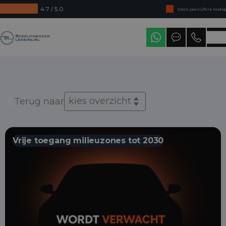
4.7 / 5.0
Geen jaarcijfers nodig
Direct uit voorraad leverbaar
Bedrijfswagenleasing
Levering in heel Nederland
kies overzicht
Terug naar
Vrije toegang milieuzones tot 2030