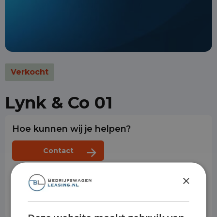
Verkocht
Lynk & Co 01
Hoe kunnen wij je helpen?
Contact
Met zekerheid online kopen: 14 dagen niet goed,
×
geld terug
Gratis thuisbezorging bij online aankoop
Klanten beoordelen ons met een
4.7/5