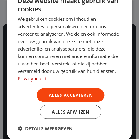
Deze website maakt gebruik van
cookies.
We gebruiken cookies om inhoud en
advertenties te personaliseren en om ons
verkeer te analyseren. We delen ook informatie
over uw gebruik van onze site met onze
117 beoordelingen
advertentie- en analysepartners, die deze
Al ruim 25 jaar staan onze vakexperts dag en nacht
kunnen combineren met andere informatie die
voor je klaar.
u aan hen heeft verstrekt of die zij hebben
verzameld door uw gebruik van hun diensten.
Onze mogelijkheden
Privacybeleid
Financial lease
Operational lease
ALLES ACCEPTEREN
Hoe werkt operational lease?
Financial lease bedrijfswagens
ALLES AFWIJZEN
Bedrijfswagen leasen starters
DETAILS WEERGEVEN
Leasen & BKR