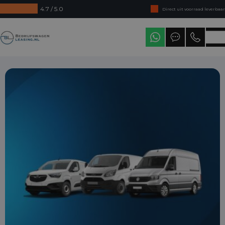
4.7 / 5.0
Direct uit voorraad leverbaar
Levering in heel Nederland
Bedrijfswagenleasing