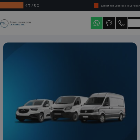
4.7 / 5.0
Direct uit voorraad leverbaar
Levering in heel Nederland
Bedrijfswagenleasing