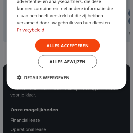
advertentie- en analysepartners, die deze
L3H3
L
kunnen combineren met andere informatie die
Elektrisch
Automaat
u aan hen heeft verstrekt of die zij hebben
Levering door heel Nederland
verzameld door uw gebruik van hun diensten.
Privacybeleid
Operational lease
v.a. € 1.050 p/m
O
ALLES ACCEPTEREN
ALLES AFWIJZEN
DETAILS WEERGEVEN
116 beoordelingen
Al ruim 25 jaar staan onze vakexperts dag en nacht
voor je klaar.
Onze mogelijkheden
Financial lease
Operational lease