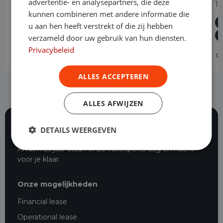
advertentie- en analysepartners, die deze
110 CDI Lang
1
kunnen combineren met andere informatie die
Diesel
Handgeschakeld
159.588 km
2022
u aan hen heeft verstrekt of die zij hebben
Asten
L2H1
verzameld door uw gebruik van hun diensten.
Privacybeleid
Operational lease
-
O
ALLES ACCEPTEREN
ALLES AFWIJZEN
DETAILS WEERGEVEN
116 beoordelingen
Al ruim 25 jaar staan onze vakexperts dag en nacht
voor je klaar.
Onze mogelijkheden
Financial lease
Operational lease