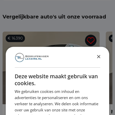
Vergelijkbare auto's uit onze voorraad
€ 16.390
€ 
×
Deze website maakt gebruik van
cookies.
We gebruiken cookies om inhoud en
advertenties te personaliseren en om ons
verkeer te analyseren. We delen ook informatie
over uw gebruik van onze site met onze
Mercedes-Benz Vito
M