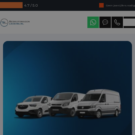
4.7 / 5.0
Geen jaarcijfers nodig
Direct uit voorraad leverbaar
Bedrijfswagenleasing
Levering in heel Nederland