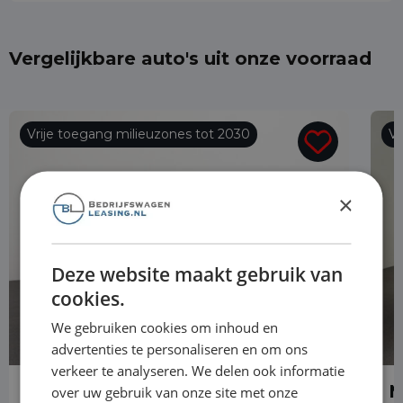
Vergelijkbare auto's uit onze voorraad
Vrije toegang milieuzones tot 2030
Vr
×
Deze website maakt gebruik van
cookies.
We gebruiken cookies om inhoud en
advertenties te personaliseren en om ons
verkeer te analyseren. We delen ook informatie
Mercedes-Benz Vito
M
over uw gebruik van onze site met onze