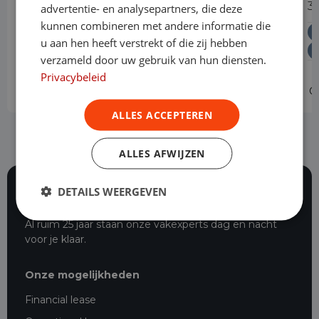
114 CDI L2 Select Automaat Dubbele
3
advertentie- en analysepartners, die deze
Cabine NM
kunnen combineren met andere informatie die
u aan hen heeft verstrekt of die zij hebben
Diesel
Automaat
Levering door heel Nederland
verzameld door uw gebruik van hun diensten.
Vrije toegang milieuzones tot 2030
Privacybeleid
Operational lease
v.a. € 679 p/m
O
ALLES ACCEPTEREN
ALLES AFWIJZEN
DETAILS WEERGEVEN
117 beoordelingen
Al ruim 25 jaar staan onze vakexperts dag en nacht
voor je klaar.
Onze mogelijkheden
Financial lease