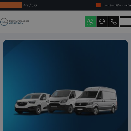
4.7 / 5.0
Geen jaarcijfers nodig
Direct uit voorraad leverbaar
Bedrijfswagenleasing
Levering in heel Nederland