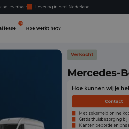
raad leverbaar
Levering in heel Nederland
156
l lease
Hoe werkt het?
Verkocht
Mercedes-Be
Hoe kunnen wij je he
Contact
Met zekerheid online kop
Gratis thuisbezorging bij
Klanten beoordelen ons