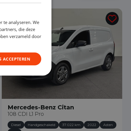
€ 15.290
r te analyseren. We
partners, die deze
ebben verzameld door
S ACCEPTEREN
Mercedes-Benz Citan
108 CDI L1 Pro
Diesel
Handgeschakeld
37.022 km
2022
Asten