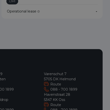
L1H1
Operational lease
-
 9
Varenschut 7
ten
5705 DK Helmond
Route
700 1899
088 - 700 1899
9
Havenstraat 28
ldrop
5347 KK Oss
Route
700 1899
088 - 700 1899