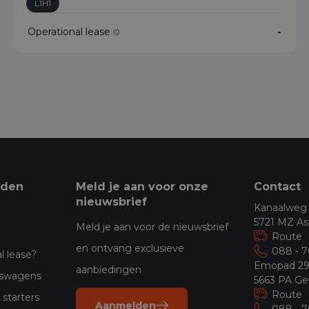
L1H1
Operational lease
-
eden
Meld je aan voor onze
Contact
nieuwsbrief
Kanaalweg
5721 MZ As
Meld je aan voor de nieuwsbrief
Route
en ontvang exclusieve
088 - 
l lease?
Emopad 2
aanbiedingen
jfswagens
5663 PA Ge
Route
starters
Aanmelden
088 - 