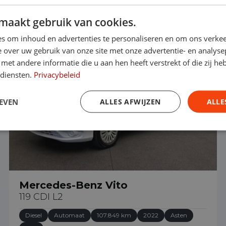
maakt gebruik van cookies.
€ 28.890
s om inhoud en advertenties te personaliseren en om ons verkee
 over uw gebruik van onze site met onze advertentie- en analyse
et andere informatie die u aan hen heeft verstrekt of die zij h
 diensten.
Privacybeleid
EVEN
ALLES AFWIJZEN
ALLE
Mercedes-Benz Vito
119 CDI L2
Diesel
Automaat
107.849 km
2022
Asten