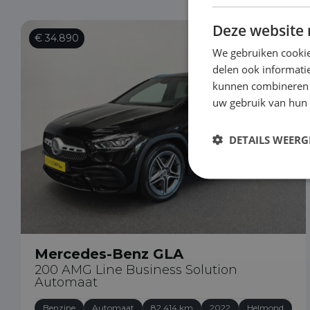
Deze website 
€ 34.890
We gebruiken cookie
delen ook informatie
kunnen combineren m
uw gebruik van hun
DETAILS WEERG
Mercedes-Benz GLA
200 AMG Line Business Solution
Automaat
Benzine
Automaat
82.414 km
2022
Helmond