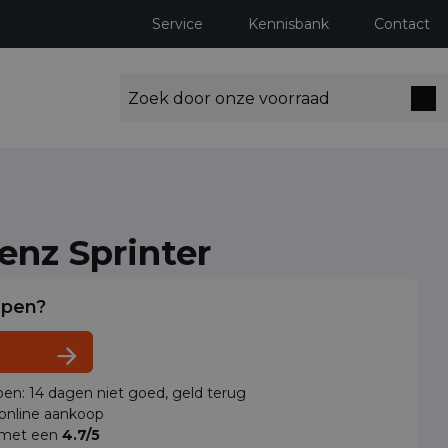
Service
Kennisbank
Contact
nz Sprinter
lpen?
en: 14 dagen niet goed, geld terug
 online aankoop
 met een
4.7/5