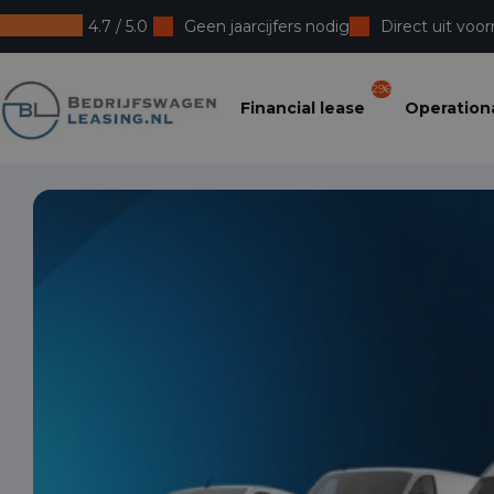
4.7 / 5.0
Geen jaarcijfers nodig
Direct uit voor
Bedrijfswagenleasing
296
Financial lease
Operationa