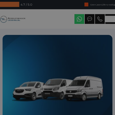
4.7 / 5.0
Geen jaarcijfers nodig
Direct uit voorraad leverbaar
Bedrijfswagenleasing
Levering in heel Nederland