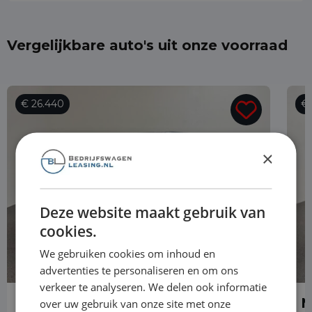
Vergelijkbare auto's uit onze voorraad
€ 26.440
€ 
×
Deze website maakt gebruik van
cookies.
We gebruiken cookies om inhoud en
advertenties te personaliseren en om ons
verkeer te analyseren. We delen ook informatie
Mercedes-Benz Vito
M
over uw gebruik van onze site met onze