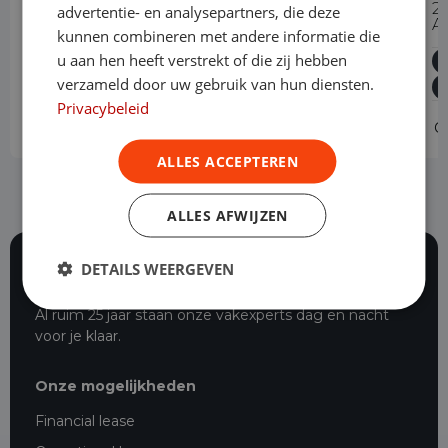
114 CDI Extra Lang Automaat
2
advertentie- en analysepartners, die deze
A
kunnen combineren met andere informatie die
Diesel
Automaat
106.088 km
2022
u aan hen heeft verstrekt of die zij hebben
Asten
L3H1
verzameld door uw gebruik van hun diensten.
Privacybeleid
Operational lease
-
O
ALLES ACCEPTEREN
ALLES AFWIJZEN
DETAILS WEERGEVEN
116 beoordelingen
Al ruim 25 jaar staan onze vakexperts dag en nacht
voor je klaar.
Onze mogelijkheden
Financial lease