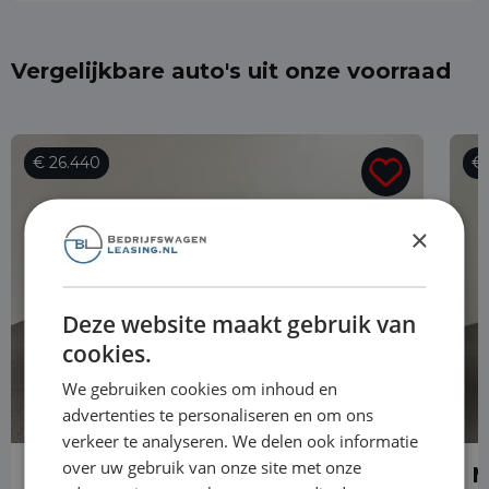
Vergelijkbare auto's uit onze voorraad
€ 26.440
€ 
×
Deze website maakt gebruik van
cookies.
We gebruiken cookies om inhoud en
advertenties te personaliseren en om ons
verkeer te analyseren. We delen ook informatie
over uw gebruik van onze site met onze
Mercedes-Benz Vito
M