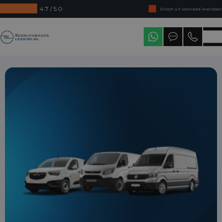
4.7 / 5.0
Direct uit voorraad leverbaar
Levering in heel Nederland
Bedrijfswagenleasing