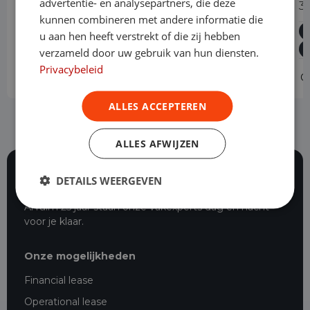
advertentie- en analysepartners, die deze
114 CDI Extra Lang Automaat
3
kunnen combineren met andere informatie die
Diesel
Automaat
106.088 km
2022
u aan hen heeft verstrekt of die zij hebben
Asten
L3H1
verzameld door uw gebruik van hun diensten.
Privacybeleid
Operational lease
-
O
ALLES ACCEPTEREN
ALLES AFWIJZEN
DETAILS WEERGEVEN
116 beoordelingen
Al ruim 25 jaar staan onze vakexperts dag en nacht
voor je klaar.
Onze mogelijkheden
Financial lease
Operational lease