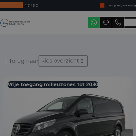
4.7 / 5.0
Geen jaarcijfers nodig
Direct uit voorraad leverbaar
Bedrijfswagenleasing
Levering in heel Nederland
kies overzicht
Terug naar
Vrije toegang milieuzones tot 2030