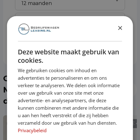
Slottermijn
×
Prijs per maand
€ 1142,03
Deze website maakt gebruik van
cookies.
We gebruiken cookies om inhoud en
Of kies direct een
advertenties te personaliseren en om ons
verkeer te analyseren. We delen ook informatie
Mercedes-Benz Vito uit
over uw gebruik van onze site met onze
de voorraad
advertentie- en analysepartners, die deze
kunnen combineren met andere informatie die
u aan hen heeft verstrekt of die zij hebben
verzameld door uw gebruik van hun diensten.
€ 26.440
€ 4
Privacybeleid