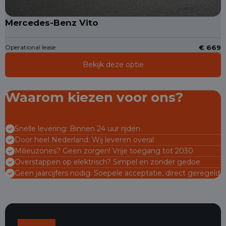
Mercedes-Benz Vito
Operational lease
€ 669
Bekijk deze optie
Waarom kiezen voor ons?
Snelle levering: Binnen 24 uur rijden
Door heel Nederland: Wij leveren overal
Milieuzones? Geen zorgen! Vrije toegang tot 2030
Overstappen op elektrisch? Simpel en zonder gedoe
Geen jaarcijfers nodig: Soepele acceptatie, direct geregeld