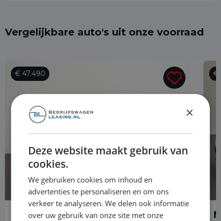
Vergelijkbare auto's uit onze voorraad
€ 47.490
€ 
×
Deze website maakt gebruik van
cookies.
We gebruiken cookies om inhoud en
advertenties te personaliseren en om ons
verkeer te analyseren. We delen ook informatie
Mercedes-Benz Vito
M
over uw gebruik van onze site met onze