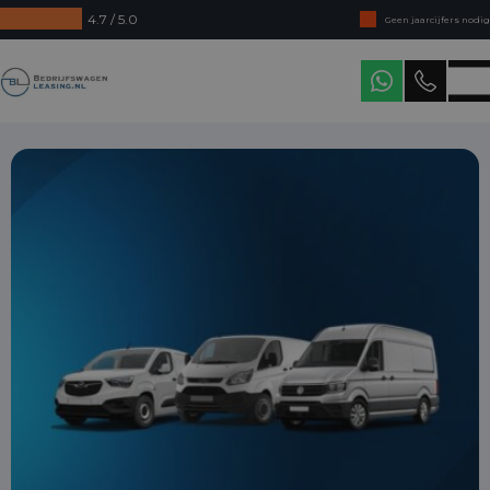
4.7 / 5.0
Geen jaarcijfers nodig
Direct uit voorraad leverbaar
Bedrijfswagenleasing
Levering in heel Nederland