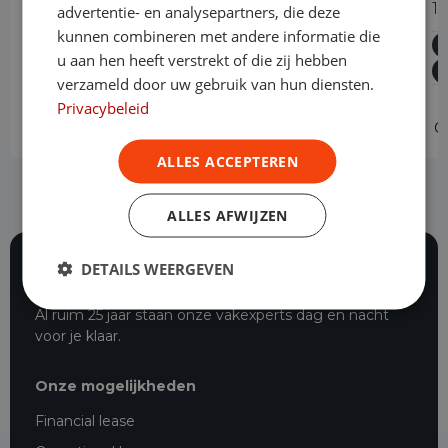
114 CDI L2 Select Automaat Dubbele
1
advertentie- en analysepartners, die deze
Cabine NM
kunnen combineren met andere informatie die
u aan hen heeft verstrekt of die zij hebben
Diesel
Automaat
57.327 km
2024
Asten
verzameld door uw gebruik van hun diensten.
L2H1
Privacybeleid
Operational lease
v.a. € 679 p/m
O
ALLES ACCEPTEREN
ALLES AFWIJZEN
DETAILS WEERGEVEN
116 beoordelingen
Al ruim 25 jaar staan onze vakexperts dag en nacht
voor je klaar.
Onze mogelijkheden
Financial lease