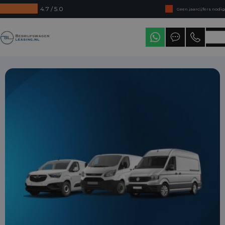
4.7 / 5.0
Geen jaarcijfers nodig
Direct uit voorraad leverbaar
Bedrijfswagenleasing
Levering in heel Nederland