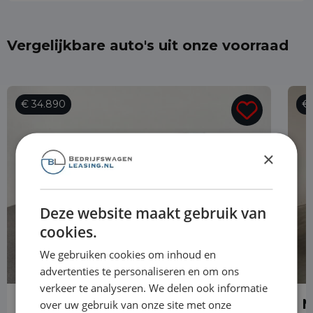
Vergelijkbare auto's uit onze voorraad
€ 34.890
€ 
×
Deze website maakt gebruik van
cookies.
We gebruiken cookies om inhoud en
advertenties te personaliseren en om ons
verkeer te analyseren. We delen ook informatie
Mercedes-Benz GLA
M
over uw gebruik van onze site met onze