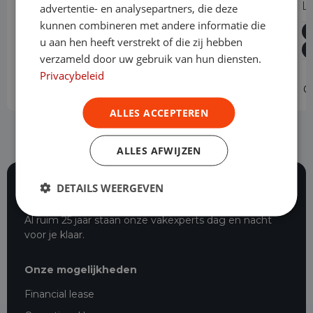
200 AMG Line Business Solution
L
advertentie- en analysepartners, die deze
Automaat
kunnen combineren met andere informatie die
u aan hen heeft verstrekt of die zij hebben
Benzine
Automaat
82.414 km
2022
verzameld door uw gebruik van hun diensten.
Helmond
Privacybeleid
Operational lease
-
O
ALLES ACCEPTEREN
ALLES AFWIJZEN
DETAILS WEERGEVEN
117 beoordelingen
Al ruim 25 jaar staan onze vakexperts dag en nacht
voor je klaar.
Onze mogelijkheden
Financial lease