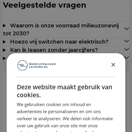
Veelgestelde vragen
Waarom is onze voorraad milieuzonevrij
tot 2030?
Hoezo vrij switchen naar elektrisch?
Kan ik leasen zonder jaarcijfers?
Leveren jullie door heel Nederland?
×
Rekentool
Deze website maakt gebruik van
cookies.
We gebruiken cookies om inhoud en
Aanbetaling
advertenties te personaliseren en om ons
verkeer te analyseren. We delen ook informatie
over uw gebruik van onze site met onze
Looptijd