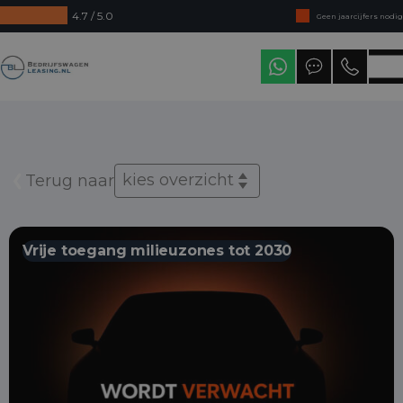
4.7 / 5.0
Geen jaarcijfers nodig
Direct uit voorraad leverbaar
Bedrijfswagenleasing
Levering in heel Nederland
kies overzicht
Terug naar
Vrije toegang milieuzones tot 2030