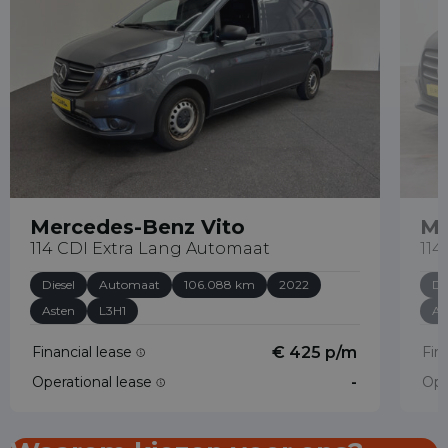
Mercedes-Benz Vito
Me
114 CDI Extra Lang Automaat
114
Diesel
Automaat
106.088 km
2022
Di
Asten
L3H1
As
Financial lease
€ 425 p/m
Fin
Operational lease
-
Ope