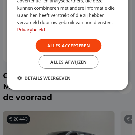
advertentie- en analysepartners, die deze
kunnen combineren met andere informatie die
u aan hen heeft verstrekt of die zij hebben
Slottermijn
verzameld door uw gebruik van hun diensten.
Privacybeleid
Prijs per maand
€ 724,17
ALLES ACCEPTEREN
ALLES AFWIJZEN
Of kies direct een
DETAILS WEERGEVEN
Mercedes-Benz Vito uit
de voorraad
€ 26.440
€ 4