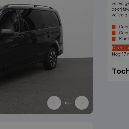
volledig
bedrijfs
volledig
Geen 
Geen
Klan
Direct 
Nog 17 m
Toch
1
/
33