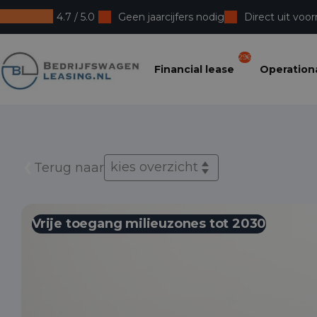
4.7 / 5.0
Geen jaarcijfers nodig
Direct uit voor
Bedrijfswagenleasing
296
Financial lease
Operationa
kies overzicht
Terug naar
Vrije toegang milieuzones tot 2030