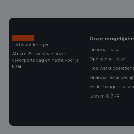
Onze mogelijkh
116 beoordelingen
Financial lease
Al ruim 25 jaar staan onze
Operational lease
vakexperts dag en nacht voor je
klaar.
Hoe werkt operationa
Financial lease bedri
Bedrijfswagen leasen 
Leasen & BKR