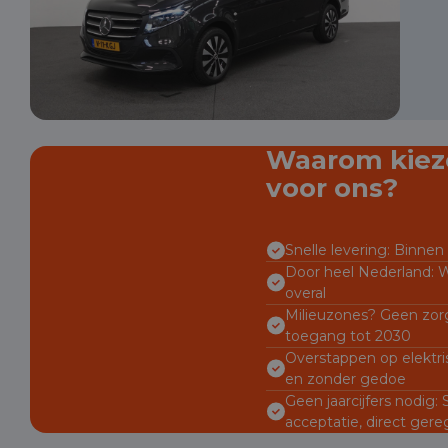
Waarom kiez
voor ons?
Snelle levering: Binnen 
Door heel Nederland: W
overal
Milieuzones? Geen zorg
toegang tot 2030
Overstappen op elektri
en zonder gedoe
Geen jaarcijfers nodig:
acceptatie, direct gere