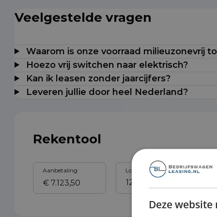
Veelgestelde vragen
Waarom is onze voorraad milieuzonevrij t
Hoezo vrij switchen naar elektrisch?
Kan ik leasen zonder jaarcijfers?
Leveren jullie door heel Nederland?
Rekentool
Aanbetaling
Looptijd
Sl
Deze website 