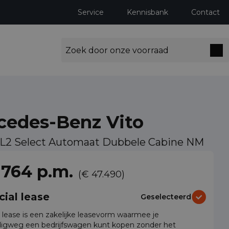
Service
Kennisbank
Contact
cedes-Benz Vito
I L2 Select Automaat Dubbele Cabine NM
ng milieuzones tot 2030
 764 p.m.
(€ 47.490)
cial lease
Geselecteerd
l lease is een zakelijke leasevorm waarmee je
igweg een bedrijfswagen kunt kopen zonder het