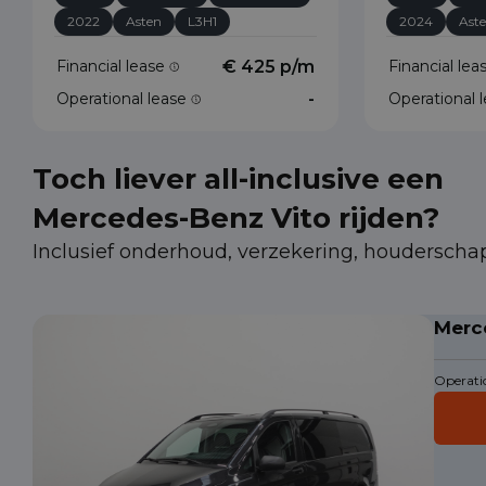
2022
Asten
L3H1
2024
Ast
Financial lease
€ 425 p/m
Financial le
Operational lease
-
Operational 
Toch liever all-inclusive een
Mercedes-Benz Vito rijden?
Inclusief onderhoud, verzekering, houderscha
Merc
Operatio