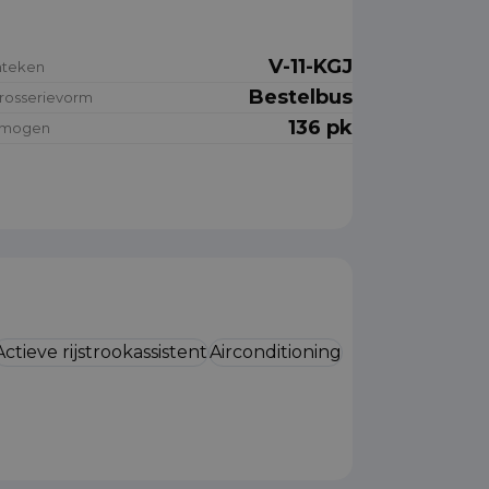
V-11-KGJ
nteken
Bestelbus
rosserievorm
136 pk
rmogen
Actieve rijstrookassistent
Airconditioning