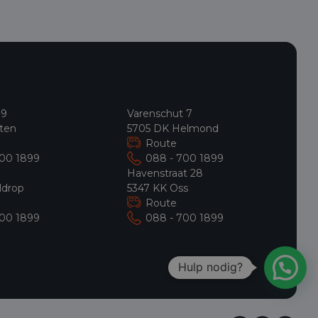
 9
Varenschut 7
ten
5705 DK Helmond
Route
700 1899
088 - 700 1899
9
Havenstraat 28
ldrop
5347 KK Oss
Route
700 1899
088 - 700 1899
Hulp nodig?