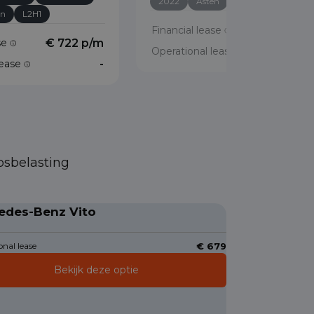
2022
Asten
L1H1
en
L2H1
Financial lease
€ 465 p/
ase
€ 722 p/m
Operational lease
lease
-
psbelasting
edes-Benz Vito
nal lease
€ 679
Bekijk deze optie