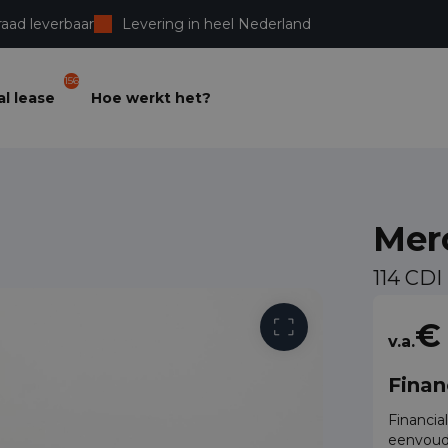
raad leverbaar
Levering in heel Nederland
156
l lease
Hoe werkt het?
Mer
114 CD
Vrije toega
€
v.a.
Finan
Financia
eenvoud