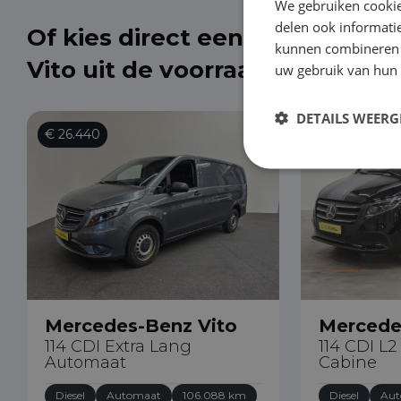
We gebruiken cookie
delen ook informatie
Of kies direct een Mercedes-
kunnen combineren m
Vito uit de voorraad
uw gebruik van hun
DETAILS WEERG
€ 26.440
€ 44.890
Mercedes-Benz Vito
Mercede
114 CDI Extra Lang
114 CDI L2
Automaat
Cabine
Diesel
Automaat
106.088 km
Diesel
Aut