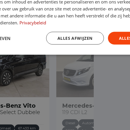
s om inhoud en advertenties te personaliseren en om ons verkee
 over uw gebruik van onze site met onze advertentie- en analyse
Benz
et andere informatie die u aan hen heeft verstrekt of die zij h
 diensten.
Privacybeleid
EVEN
ALLES AFWIJZEN
ALLE
€ 28.890
s-Benz Vito
Mercedes-Benz Vito
 Select Dubbele
119 CDI L2
Diesel
Automaat
107.849 km
omaat
67.433 km