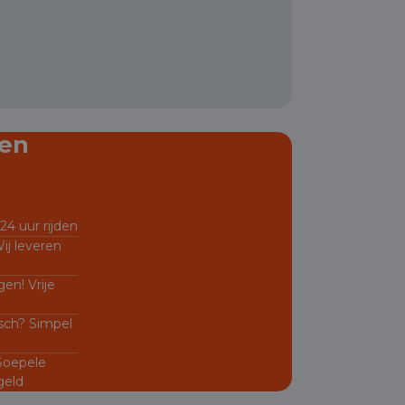
en
24 uur rijden
ij leveren
en! Vrije
sch? Simpel
 Soepele
geld